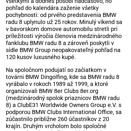
všetkými a dodnes pôsobí nadčasovo, no
pohľad do kalendára zaženie všetky
pochybnosti: od prvého predstavenia BMW
radu 8 uplynulo už 25 rokov. Minulý víkend sa
v bavorskom domove automobilu stretli pri
príležitosti výročia členovia medzinárodného
fanklubu BMW radu 8 a zároveň poskytli v
sídle BMW Group neopakovateľný pohľad na
120 kusov luxusného kupé.
Na spoločnom podujatí so začiatkom v
továrni BMW Dingolfing, kde sa BMW radu 8
vyrábalo v rokoch 1989 až 1999, a ktoré
organizovali BMW 8er Clubs 8er.org
(medzinárodný spolok priaznicov BMW radu
8) a ClubE31 Worldwide Owners Group e.V. s
podporou BMW Clubs International Office, sa
zúčastnilo približne 260 účastníkov z 20
krajín. Druhým vrcholom bolo spoločné