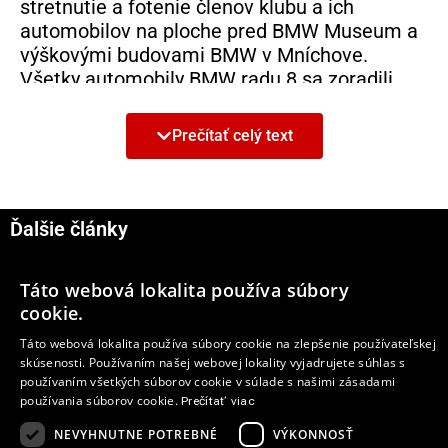
stretnutie a fotenie členov klubu a ich
automobilov na ploche pred BMW Museum a
výškovými budovami BMW v Mníchove.
Všetky automobily BMW radu 8 sa zoradili
podľa farby a vytvorili tak impozantný obraz,
ktorý ocenili aj návštevníci BMW Museum a
Prečítať celý text
vedľa stojaceho BMW Welt.
Klub ClubE31 Worldwide Owners Group e.V.
združuje viac ako 2 000 majiteľov a
Ďalšie články
priaznivcov BMW radu 8. Medzi aktivity klubu
patria pravidelné medzinárodné stretnutia
8
Táto webová lokalita používa súbory
ako aj čulá výmena informácií vrátane
cookie.
podpory pri zháňaní náhradných dielcov,
sprostredkovanie skúseností so
Táto webová lokalita používa súbory cookie na zlepšenie používateľskej
starostlivosťou a údržbou, aby vozidlá svojim
skúsenosti. Používaním našej webovej lokality vyjadrujete súhlas s
používaním všetkých súborov cookie v súlade s našimi zásadami
majiteľom prinášali maximum potešenia z
používania súborov cookie.
Prečítať viac
jazdy. Na stretnutie v mestách Dingolfing a
Mníchov prišli okrem iných aj nadšenci z USA,
NEVYHNUTNE POTREBNÉ
VÝKONNOSŤ