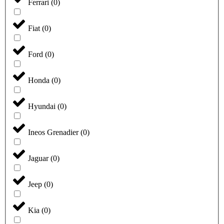
Ferrari
(
0
)
Fiat
(
0
)
Ford
(
0
)
Honda
(
0
)
Hyundai
(
0
)
Ineos Grenadier
(
0
)
Jaguar
(
0
)
Jeep
(
0
)
Kia
(
0
)