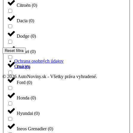
Citroën
(
0
)
Dacia
(
0
)
Dodge
(
0
)
Reset filtra
Ferrari
(
0
)
Ochrana osobných údajov
Cookies
Fiat
(
0
)
© 2026 AutoNoviny.sk - Všetky práva vyhradené.
Ford
(
0
)
Honda
(
0
)
Hyundai
(
0
)
Ineos Grenadier
(
0
)