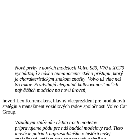
Nové prvky v nových modeloch Volvo S80, V70 a XC70
vychádzajú z nášho humanocentrického prístupu, ktorý
je charakteristickým znakom značky Volvo už viac než
85 rokov. Pozdvihujú elegantnú kultivovanosť našich
najväčších modelov na novú úroveň,
hovorí Lex Kerremakers, hlavný viceprezident pre produktovú
statégiu a manažment vozidlových radov spoločnosti Volvo Car
Group.
Vizuálnym zblížením týchto troch modelov
pripravujeme pôdu pre náš budúci modelový rad. Tieto
inovácie patria k najrozsiahlejším v histórii našej