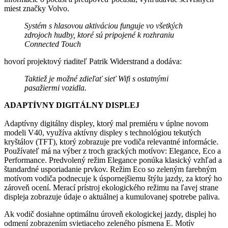
miest značky Volvo.
Systém s hlasovou aktiváciou funguje vo všetkých
zdrojoch hudby, ktoré sú pripojené k rozhraniu
Connected Touch
hovorí projektový riaditeľ Patrik Widerstrand a dodáva:
Taktiež je možné zdieľať sieť Wifi s ostatnými
pasažiermi vozidla.
ADAPTÍVNY DIGITÁLNY DISPLEJ
Adaptívny digitálny displey, ktorý mal premiéru v úplne novom
modeli V40, využíva aktívny displey s technológiou tekutých
kryštálov (TFT), ktorý zobrazuje pre vodiča relevantné informácie.
Používateľ má na výber z troch grackých motívov: Elegance, Eco a
Performance. Predvolený režim Elegance ponúka klasický vzhľad a
štandardné usporiadanie prvkov. Režim Eco so zeleným farebným
motívom vodiča podnecuje k úspornejšiemu štýlu jazdy, za ktorý ho
zároveň ocení. Merací prístroj ekologického režimu na ľavej strane
displeja zobrazuje údaje o aktuálnej a kumulovanej spotrebe paliva.
Ak vodič dosiahne optimálnu úroveň ekologickej jazdy, displej ho
odmení zobrazením svietiaceho zeleného písmena E. Motív