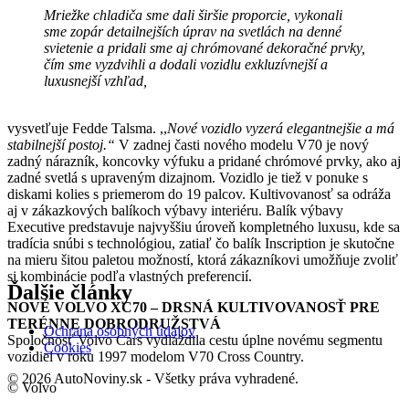
Mriežke chladiča sme dali širšie proporcie, vykonali
sme zopár detailnejších úprav na svetlách na denné
svietenie a pridali sme aj chrómované dekoračné prvky,
čím sme vyzdvihli a dodali vozidlu exkluzívnejší a
luxusnejší vzhľad,
vysvetľuje Fedde Talsma. ,,
Nové vozidlo vyzerá elegantnejšie a má
stabilnejší postoj.“
V zadnej časti nového modelu V70 je nový
zadný nárazník, koncovky výfuku a pridané chrómové prvky, ako aj
zadné svetlá s upraveným dizajnom. Vozidlo je tiež v ponuke s
diskami kolies s priemerom do 19 palcov. Kultivovanosť sa odráža
aj v zákazkových balíkoch výbavy interiéru. Balík výbavy
Executive predstavuje najvyššiu úroveň kompletného luxusu, kde sa
tradícia snúbi s technológiou, zatiaľ čo balík Inscription je skutočne
na mieru šitou paletou možností, ktorá zákazníkovi umožňuje zvoliť
si kombinácie podľa vlastných preferencií.
Ďalšie články
NOVÉ VOLVO XC70 – DRSNÁ KULTIVOVANOSŤ PRE
TERÉNNE DOBRODRUŽSTVÁ
Ochrana osobných údajov
Spoločnosť Volvo Cars vydláždila cestu úplne novému segmentu
Cookies
vozidiel v roku 1997 modelom V70 Cross Country.
© 2026 AutoNoviny.sk - Všetky práva vyhradené.
© Volvo