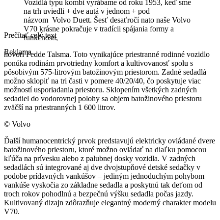
Vozidlá typu kombi vyrábame od roku 1953, keď sme
na trh uviedli + dve autá v jednom + pod
názvom
Volvo Duett. Šesť desaťročí nato naše Volvo
V70 krásne pokračuje v tradícii spájania formy a
Prečítať celý text
funkčnosti,
Reklama
hovorí Fedde Talsma. Toto vynikajúce priestranné rodinné vozidlo
ponúka rodinám prvotriedny komfort a kultivovanosť spolu s
pôsobivým 575-litrovým batožinovým priestorom. Zadné sedadlá
možno sklopiť na tri časti v pomere 40/20/40, čo poskytuje viac
možností usporiadania priestoru. Sklopením všetkých zadných
sedadiel do vodorovnej polohy sa objem batožinového priestoru
zväčší na priestranných 1 600 litrov.
© Volvo
Ďalší humanocentrický prvok predstavujú elektricky ovládané dvere
batožinového priestoru, ktoré možno ovládať na diaľku pomocou
kľúča na prívesku alebo z palubnej dosky vozidla. V zadných
sedadlách sú integrované aj dve dvojstupňové detské sedačky v
podobe prídavných vankúšov – jediným jednoduchým pohybom
vankúše vyskočia zo základne sedadla a poskytnú tak deťom od
troch rokov pohodlnú a bezpečnú výšku sedadla počas jazdy.
Kultivovaný dizajn zdôrazňuje elegantný moderný charakter modelu
V70.