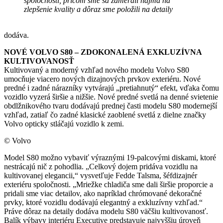
spoločnosti, pričom sme sa zamerali najmä na
zlepšenie kvality a dôraz sme položili na detaily
dodáva.
NOVÉ VOLVO S80 – ZDOKONALENÁ EXKLUZÍVNA
KULTIVOVANOSŤ
Kultivovaný a moderný vzhľad nového modelu Volvo S80
umocňuje viacero nových dizajnových prvkov exteriéru. Nové
predné i zadné nárazníky vytvárajú „pretiahnutý“ efekt, vďaka čomu
vozidlo vyzerá širšie a nižšie. Nové predné svetlá na denné svietenie
obdlžnikového tvaru dodávajú prednej časti modelu S80 modernejší
vzhľad, zatiaľ čo zadné klasické zaoblené svetlá z dielne značky
Volvo opticky stláčajú vozidlo k zemi.
© Volvo
Model S80 možno vybaviť výraznými 19-palcovými diskami, ktoré
nestrácajú nič z pohodlia. „Celkový dojem pridáva vozidlu na
kultivovanej elegancii,“ vysvetľuje Fedde Talsma, šéfdizajnér
exteriéru spoločnosti. „Mriežke chladiča sme dali širšie proporcie a
pridali sme viac detailov, ako napríklad chrómované dekoračné
prvky, ktoré vozidlu dodávajú elegantný a exkluzívny vzhľad.“
Práve dôraz na detaily dodáva modelu S80 väčšiu kultivovanosť.
Balík výbavy interiéru Executive predstavuje najvyššiu úroveň