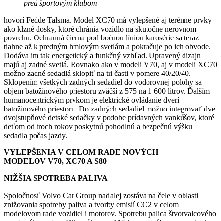
pred športovým klubom
hovorí Fedde Talsma. Model XC70 má vylepšené aj terénne prvky
ako klzné dosky, ktoré chránia vozidlo na skutočne nerovnom
povrchu. Ochranná čierna pod bočnou líniou karosérie sa teraz
tiahne až k predným hmlovým svetlám a pokračuje po ich obvode.
Dodáva im tak energetický a funkčný vzhľad. Upravený dizajn
majú aj zadné svetlá. Rovnako ako v modeli V70, aj v modeli XC70
možno zadné sedadlá sklopiť na tri časti v pomere 40/20/40.
Sklopením všetkých zadných sedadiel do vodorovnej polohy sa
objem batožinového priestoru zväčší z 575 na 1 600 litrov. Ďalším
humanocentrickým prvkom je elektrické ovládanie dverí
batožinového priestoru. Do zadných sedadiel možno integrovať dve
dvojstupňové detské sedačky v podobe prídavných vankúšov, ktoré
deťom od troch rokov poskytnú pohodlnú a bezpečnú výšku
sedadla počas jazdy.
VYLEPŠENIA V CELOM RADE NOVÝCH
MODELOV V70, XC70 A S80
NIŽŠIA SPOTREBA PALIVA
Spoločnosť Volvo Car Group naďalej zostáva na čele v oblasti
znižovania spotreby paliva a tvorby emisií CO2 v celom
modelovom rade vozidiel i motorov. Spotrebu palica štvorvalcového