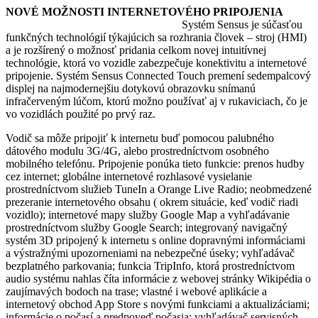
NOVÉ MOŽNOSTI INTERNETOVÉHO PRIPOJENIA
Systém Sensus je súčasťou
funkčných technológií týkajúcich sa rozhrania človek – stroj (HMI)
a je rozšírený o možnosť pridania celkom novej intuitívnej
technológie, ktorá vo vozidle zabezpečuje konektivitu a internetové
pripojenie. Systém Sensus Connected Touch premení sedempalcový
displej na najmodernejšiu dotykovú obrazovku snímanú
infračerveným lúčom, ktorú možno používať aj v rukaviciach, čo je
vo vozidlách použité po prvý raz.
Vodič sa môže pripojiť k internetu buď pomocou palubného
dátového modulu 3G/4G, alebo prostredníctvom osobného
mobilného telefónu. Pripojenie ponúka tieto funkcie: prenos hudby
cez internet; globálne internetové rozhlasové vysielanie
prostredníctvom služieb TuneIn a Orange Live Radio; neobmedzené
prezeranie internetového obsahu ( okrem situácie, keď vodič riadi
vozidlo); internetové mapy služby Google Map a vyhľadávanie
prostredníctvom služby Google Search; integrovaný navigačný
systém 3D pripojený k internetu s online dopravnými informáciami
a výstražnými upozorneniami na nebezpečné úseky; vyhľadávač
bezplatného parkovania; funkcia TripInfo, ktorá prostredníctvom
audio systému nahlas číta informácie z webovej stránky Wikipédia o
zaujímavých bodoch na trase; vlastné i webové aplikácie a
internetový obchod App Store s novými funkciami a aktualizáciami;
informácie o počasí a predpoveď počasia; vyhľadávač servisných