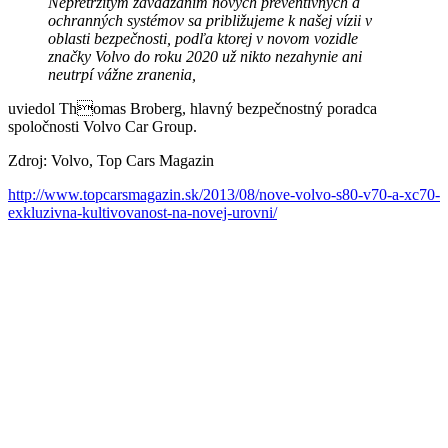
Nepretržitým zavádzaním nových preventívnych a
ochranných systémov sa približujeme k našej vízii v
oblasti bezpečnosti, podľa ktorej v novom vozidle
značky Volvo do roku 2020 už nikto nezahynie ani
neutrpí vážne zranenia,
uviedol Thomas Broberg, hlavný bezpečnostný poradca
spoločnosti Volvo Car Group.
Zdroj: Volvo, Top Cars Magazin
http://www.topcarsmagazin.sk/2013/08/nove-volvo-s80-v70-a-xc70-
exkluzivna-kultivovanost-na-novej-urovni/