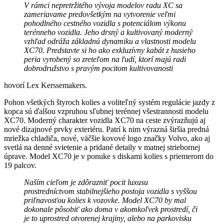
V rámci nepretržitého vývoja modelov radu XC sa
zameriavame predovšetkým na vytvorenie veľmi
pohodlného cestného vozidla s potenciálom výkonu
terénneho vozidla. Jeho drsný a kultivovaný moderný
vzhľad odráža základnú dynamiku a vlastnosti modelu
XC70. Predstavte si ho ako exkluzívny kabát z husieho
peria vyrobený so zreteľom na ľudí, ktorí majú radi
dobrodružstvo s pravým pocitom kultivovanosti
hovorí Lex Kerssemakers.
Pohon všetkých štyroch kolies a voliteľný systém regulácie jazdy z
kopca sú ďalšou vzpruhou sľubnej terénnej všestrannosti modelu
XC70. Moderný charakter vozidla XC70 na ceste zvýrazňujú aj
nové dizajnové prvky exteriéru. Patrí k nim výrazná širšia predná
mriežka chladiča, nové, väčšie kovové logo značky Volvo, ako aj
svetlá na denné svietenie a pridané detaily v matnej striebornej
úprave. Model XC70 je v ponuke s diskami kolies s priemerom do
19 palcov.
Naším cieľom je zdôrazniť pocit luxusu
prostredníctvom stabilnejšieho postoja vozidla s vyššou
priľnavosťou kolies k vozovke. Model XC70 by mal
dokonale pôsobiť ako doma v akomkoľvek prostredí, či
je to uprostred otvorenej krajiny, alebo na parkovisku