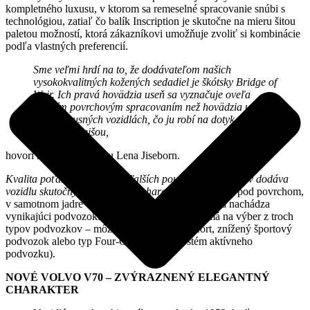
kompletného luxusu, v ktorom sa remeselné spracovanie snúbi s
technológiou, zatiaľ čo balík Inscription je skutočne na mieru šitou
paletou možností, ktorá zákazníkovi umožňuje zvoliť si kombinácie
podľa vlastných preferencií.
Sme veľmi hrdí na to, že dodávateľom našich
vysokokvalitných kožených sedadiel je škótsky Bridge of
Weir. Ich pravá hovädzia useň sa vyznačuje oveľa
menším povrchovým spracovaním než hovädzia useň v
iných luxusných vozidlách, čo ju robí na dotyk mäkšou
a prirodzenejšou,
hovorí riaditeľka dizajnu Lena Jiseborn.
Kvalita poťahov sedadiel a ďalších použitých materiálov dodáva
vozidlu skutočný škandinávsky charakter,
dodáva. A pod povrchom,
v samotnom jadre dynamického zážitku z jazdy, sa nachádza
vynikajúci podvozok. Záujemca o model S80 má na výber z troch
typov podvozkov – môže si zvoliť typ Comfort, znížený športový
podvozok alebo typ Four-C (pokročilý systém aktívneho
podvozku).
NOVÉ VOLVO V70 – ZVÝRAZNENÝ ELEGANTNÝ
CHARAKTER