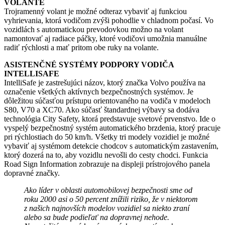
VOLANTE
Trojramenný volant je možné odteraz vybaviť aj funkciou
vyhrievania, ktorá vodičom zvýši pohodlie v chladnom počasí. Vo
vozidlách s automatickou prevodovkou možno na volant
namontovať aj radiace páčky, ktoré vodičovi umožnia manuálne
radiť rýchlosti a mať pritom obe ruky na volante.
ASISTENČNÉ SYSTÉMY PODPORY VODIČA
INTELLISAFE
IntelliSafe je zastrešujúci názov, ktorý značka Volvo používa na
označenie všetkých aktívnych bezpečnostných systémov. Je
dôležitou súčasťou prístupu orientovaného na vodiča v modeloch
S80, V70 a XC70. Ako súčasť štandardnej výbavy sa dodáva
technológia City Safety, ktorá predstavuje svetové prvenstvo. Ide o
vyspelý bezpečnostný systém automatického brzdenia, ktorý pracuje
pri rýchlostiach do 50 km/h. Všetky tri modely vozidiel je možné
vybaviť aj systémom detekcie chodcov s automatickým zastavením,
ktorý dozerá na to, aby vozidlu nevošli do cesty chodci. Funkcia
Road Sign Information zobrazuje na displeji prístrojového panela
dopravné značky.
Ako líder v oblasti automobilovej bezpečnosti sme od
roku 2000 asi o 50 percent znížili riziko, že v niektorom
z našich najnovších modelov vozidiel sa niekto zraní
alebo sa bude podieľať na dopravnej nehode.