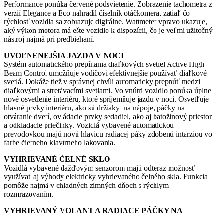
Performance ponúka červené podsvietenie. Zobrazenie tachometra z
verzií Elegance a Eco nahradil číselník otáčkomera, zatiaľ čo
rýchlosť vozidla sa zobrazuje digitálne. Wattmeter vpravo ukazuje,
aký výkon motora má ešte vozidlo k dispozícii, čo je veľmi užitočný
nástroj najmä pri predbiehaní.
UVOĽNENEJŠIA JAZDA V NOCI
Systém automatického prepínania diaľkových svetiel Active High
Beam Control umožňuje vodičovi efektívnejšie používať diaľkové
svetlá. Dokáže tiež v správnej chvíli automaticky prepnúť medzi
diaľkovými a stretávacími svetlami. Vo vnútri vozidlo ponúka úplne
nové osvetlenie interiéru, ktoré spríjemňuje jazdu v noci. Osvetľuje
hlavné prvky interiéru, ako sú držiaky na nápoje, páčky na
otváranie dverí, ovládacie prvky sedadiel, ako aj batožinový priestor
a odkladacie priečinky. Vozidlá vybavené automatickou
prevodovkou majú novú hlavicu radiacej páky zdobenú intarziou vo
farbe čierneho klavírneho lakovania.
VYHRIEVANÉ ČELNÉ SKLO
Vozidlá vybavené dažďovým senzorom majú odteraz možnosť
využívať aj výhody elektricky vyhrievaného čelného skla. Funkcia
pomôže najmä v chladných zimných dňoch s rýchlym
rozmrazovaním.
VYHRIEVANÝ VOLANT A RADIACE PÁČKY NA