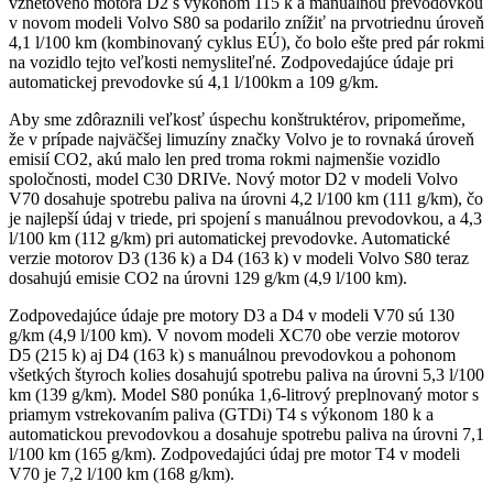
vznetového motora D2 s výkonom 115 k a manuálnou prevodovkou
v novom modeli Volvo S80 sa podarilo znížiť na prvotriednu úroveň
4,1 l/100 km (kombinovaný cyklus EÚ), čo bolo ešte pred pár rokmi
na vozidlo tejto veľkosti nemysliteľné. Zodpovedajúce údaje pri
automatickej prevodovke sú 4,1 l/100km a 109 g/km.
Aby sme zdôraznili veľkosť úspechu konštruktérov, pripomeňme,
že v prípade najväčšej limuzíny značky Volvo je to rovnaká úroveň
emisií CO2, akú malo len pred troma rokmi najmenšie vozidlo
spoločnosti, model C30 DRIVe. Nový motor D2 v modeli Volvo
V70 dosahuje spotrebu paliva na úrovni 4,2 l/100 km (111 g/km), čo
je najlepší údaj v triede, pri spojení s manuálnou prevodovkou, a 4,3
l/100 km (112 g/km) pri automatickej prevodovke. Automatické
verzie motorov D3 (136 k) a D4 (163 k) v modeli Volvo S80 teraz
dosahujú emisie CO2 na úrovni 129 g/km (4,9 l/100 km).
Zodpovedajúce údaje pre motory D3 a D4 v modeli V70 sú 130
g/km (4,9 l/100 km). V novom modeli XC70 obe verzie motorov
D5 (215 k) aj D4 (163 k) s manuálnou prevodovkou a pohonom
všetkých štyroch kolies dosahujú spotrebu paliva na úrovni 5,3 l/100
km (139 g/km). Model S80 ponúka 1,6-litrový preplnovaný motor s
priamym vstrekovaním paliva (GTDi) T4 s výkonom 180 k a
automatickou prevodovkou a dosahuje spotrebu paliva na úrovni 7,1
l/100 km (165 g/km). Zodpovedajúci údaj pre motor T4 v modeli
V70 je 7,2 l/100 km (168 g/km).