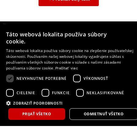
počet ľudí, svojim jedinečným a ľudovým
charakterom Ami One Concept sprístupňuje
mestskú mobilitu pre všetkých a ponúka
úplne nové zážitky!
Ďalšie články
Táto webová lokalita používa súbory
https://youtu.be/GqJ-YpIMA1o
cookie.
6
SLOBODA PRÍSTUPU: DOSTUPNÝ PRE
Táto webová lokalita používa súbory cookie na zlepšenie používateľskej
skúsenosti. Používaním našej webovej lokality vyjadrujete súhlas s
VŠETKÝCH, PRISPÔSOBENÝ PRE KAŽDÉHO
používaním všetkých súborov cookie v súlade s našimi zásadami
používania súborov cookie.
Prečítať viac
Svoju víziu mestskej mobility značky Citroën
opiera o 100 % digitalizovaný
NEVYHNUTNE POTREBNÉ
VÝKONNOSŤ
a personalizovaný spôsob jazdy zákazníka,
ktorý sa zakladá na plynulosti, jednoduchosti
CIELENIE
FUNKCIE
NEKLASIFIKOVANÉ
a voľnosti používania.
ZOBRAZIŤ PODROBNOSTI
PROSTRIEDOK MESTSKEJ MOBILITY PRE
PRIJAŤ VŠETKO
ODMIETNUŤ VŠETKO
Hyundai IONIQ 9 Calligraphy Black Ink:
VŠETKÝCH: POUŽITEĽNÝ BEZ VODIČSKÉHO
Nový vrchol v prémiových elektrických
PREUKAZU
SUV