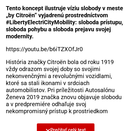
Tento koncept ilustruje víziu slobody v meste
„by Citroën” vyjadrenú prostredníctvom
#LibertyElectriCityMobility: sloboda prístupu,
sloboda pohybu a sloboda prejavu svojej
modernity.
https://youtu.be/b6iTZXOfJr0
História značky Citroën bola od roku 1919
vždy odrazom svojej doby so svojimi
nekonvenčnými a revolučnými vozidlami,
ktoré sa stali ikonami v srdciach
automobilistov. Pri príležitosti Autosalónu
Ženeva 2019 značka znovu objavuje slobodu
a v predpremiére odhaľuje svoj
nekompromisný prístup k prostriedkom
mestskej mobility. Podľa vzoru modelu 2 CV,
ktorý priniesol slobodu pohybu pre čo najväčší
Prečítať celý text