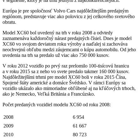
v segmente, ktorý je na trhu jedným z najkonkurenčnejších.
Európa je pre spoločnosť Volvo Cars najdôležitejším predajným
regiónom, predstavuje viac ako polovicu z jej celkového svetového
obratu.
Model XC60 bol uvedený na trh v roku 2008 a odvtedy
zaznamenáva každoročný nárast predajných čísiel. Dnes je model
XC60 vo svojom deviatom roku výroby a naďalej si zachováva
neochvejnú obľubu medzi záujemcami o kúpu automobilu. Od jeho
uvedenia na trh sa predalo už viac ako 750 000 kusov.
V roku 2012 vozidlo po prvý raz prelomilo 100-tisícovú hranicu
a v roku 2015 sa z neho vo svete predalo takmer 160 000 kusov.
Najdôležitejšími trhmi pre model XC60 boli v roku 2015 Čína,
Spojené štáty americké a domáce Švédsko. V rámci Európy sa
vozidlo ukázalo ako mimoriadne obľúbené aj na kľúčových trhoch,
ako je Nemecko, Veľká Británia a Francúzsko.
Počet predaných vozidiel modelu XC60 od roku 2008:
2008
6 954
2009
61 667
2010
80 723