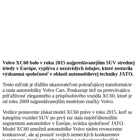
Volvo XC60 bolo v roku 2015 najpredávanejším SUV strednej
triedy v Európe, vyplýva z nezávislých údajov, ktoré zostavila
výskumná spoločnosť v oblasti automobilovej techniky JATO.
Tento míľnik je ďalším ukazovateľom pokračujúcej transformácie
a rastu automobilky Volvo Cars. Poukazuje tiež na pretrvávajúcu
príťažlivosť elegantného a prispôsobivého vozidla XC60, ktoré je
od roku 2009 najpredávanejším modelom značky Volvo.
Vedúce postavenie získal model XC60 práve v roku 2015, keď sa
kategória vozidiel SUV po prvý raz stala najobľúbenejším
segmentom automobilov v Európe, uvádza spoločnosť JATO.
Model XC60 umožnil automobilke Volvo nielen rovnocenne
konkurovať, ale aj poraziť svojich nemeckých konkurentov