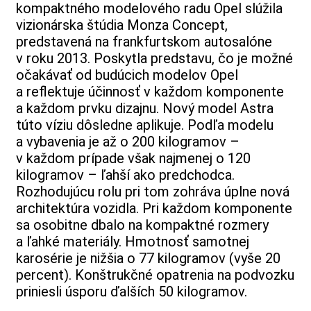
kompaktného modelového radu Opel slúžila
vizionárska štúdia Monza Concept,
predstavená na frankfurtskom autosalóne
v roku 2013. Poskytla predstavu, čo je možné
očakávať od budúcich modelov Opel
a reflektuje účinnosť v každom komponente
a každom prvku dizajnu. Nový model Astra
túto víziu dôsledne aplikuje. Podľa modelu
a vybavenia je až o 200 kilogramov –
v každom prípade však najmenej o 120
kilogramov – ľahší ako predchodca.
Rozhodujúcu rolu pri tom zohráva úplne nová
architektúra vozidla. Pri každom komponente
sa osobitne dbalo na kompaktné rozmery
a ľahké materiály. Hmotnosť samotnej
karosérie je nižšia o 77 kilogramov (vyše 20
percent). Konštrukčné opatrenia na podvozku
priniesli úsporu ďalších 50 kilogramov.