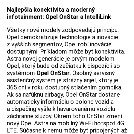
Najlepšia konektivita a moderný
infotainment: Opel OnStar a IntelliLink
Všetky nové modely zodpovedajú princípu:
Opel demokratizuje technológie a inovácie
z vyšších segmentov, Opel robí inovácie
dostupnými. Príkladom môže byť konektivita.
Astra novej generácie je prvým modelom
Opel, ktorý bude od začiatku k dispozícii so
systémom
Opel OnStar
. Osobný servisný
asistenčný systém je strážny anjel, ktorý je
365 dní v roku dostupný stlačením gombíka.
Ak sa nafúknu airbagy, Opel OnStar dostane
automaticky informáciu o polohe vozidla
a dispečing vyšle k havarovanému vozidlu
záchranné služby. Okrem toho OnStar zmení
nový Opel Astra na mobilný Wi-Fi hotspot 4G
LTE. Súčasne k nemu môže byť pripojených až