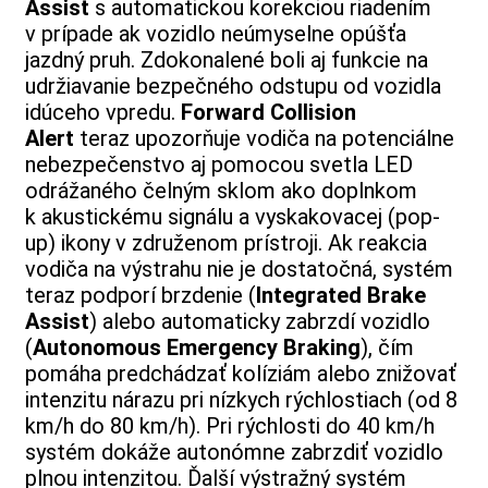
Assist
s automatickou korekciou riadením
v prípade ak vozidlo neúmyselne opúšťa
jazdný pruh. Zdokonalené boli aj funkcie na
udržiavanie bezpečného odstupu od vozidla
idúceho vpredu.
Forward Collision
Alert
teraz upozorňuje vodiča na potenciálne
nebezpečenstvo aj pomocou svetla LED
odrážaného čelným sklom ako doplnkom
k akustickému signálu a vyskakovacej (pop-
up) ikony v združenom prístroji. Ak reakcia
vodiča na výstrahu nie je dostatočná, systém
teraz podporí brzdenie (
Integrated Brake
Assist
) alebo automaticky zabrzdí vozidlo
(
Autonomous Emergency Braking
), čím
pomáha predchádzať kolíziám alebo znižovať
intenzitu nárazu pri nízkych rýchlostiach (od 8
km/h do 80 km/h). Pri rýchlosti do 40 km/h
systém dokáže autonómne zabrzdiť vozidlo
plnou intenzitou. Ďalší výstražný systém