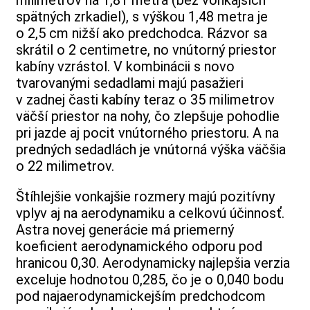
milimetrov na 1,81 metra (bez vonkajších
spätných zrkadiel), s výškou 1,48 metra je
o 2,5 cm nižší ako predchodca. Rázvor sa
skrátil o 2 centimetre, no vnútorný priestor
kabíny vzrástol. V kombinácii s novo
tvarovanými sedadlami majú pasažieri
v zadnej časti kabíny teraz o 35 milimetrov
väčší priestor na nohy, čo zlepšuje pohodlie
pri jazde aj pocit vnútorného priestoru. A na
predných sedadlách je vnútorná výška väčšia
o 22 milimetrov.
Štíhlejšie vonkajšie rozmery majú pozitívny
vplyv aj na aerodynamiku a celkovú účinnosť.
Astra novej generácie má priemerný
koeficient aerodynamického odporu pod
hranicou 0,30. Aerodynamicky najlepšia verzia
exceluje hodnotou 0,285, čo je o 0,040 bodu
pod najaerodynamickejším predchodcom