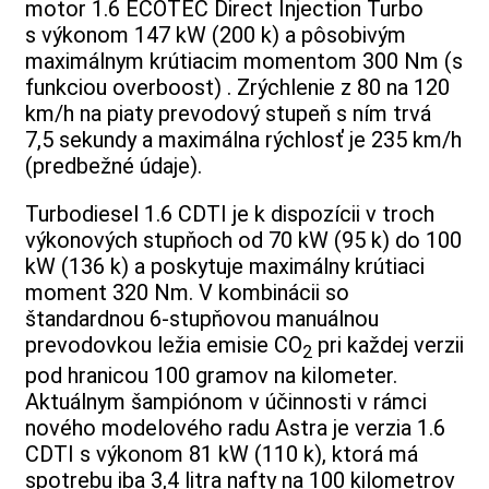
motor 1.6 ECOTEC Direct Injection Turbo
s výkonom 147 kW (200 k) a pôsobivým
maximálnym krútiacim momentom 300 Nm (s
funkciou overboost) . Zrýchlenie z 80 na 120
km/h na piaty prevodový stupeň s ním trvá
7,5 sekundy a maximálna rýchlosť je 235 km/h
(predbežné údaje).
Turbodiesel 1.6 CDTI je k dispozícii v troch
výkonových stupňoch od 70 kW (95 k) do 100
kW (136 k) a poskytuje maximálny krútiaci
moment 320 Nm. V kombinácii so
štandardnou 6-stupňovou manuálnou
prevodovkou ležia emisie CO
pri každej verzii
2
pod hranicou 100 gramov na kilometer.
Aktuálnym šampiónom v účinnosti v rámci
nového modelového radu Astra je verzia 1.6
CDTI s výkonom 81 kW (110 k), ktorá má
spotrebu iba 3,4 litra nafty na 100 kilometrov