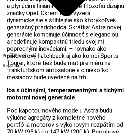
a plynúcimi líniami zhmotňuje filozofiu dizajnu
značky Opel. Okrem toho vyzerá
dynamickejšie a štíhlejšie ako ktorýkoľvek
generačný predchodca. Skrátka: Astra novej
generácie kombinuje účinnosť s eleganciou
a redefinuje kompaktnú triedu svojimi
poprednými inováciami. – rovnako ako
päťdverový hatchback aj ako kombi Sports
Prečítať celý text
Tourer, ktoré tiež bude mať premiéru na
Reklama
frankfurtskom autosalóne a o niekoľko
mesiacov bude uvedené na trh.
Iba s účinnými, temperamentnými a tichými
motormi novej generácie
Pod kapotou nového modelu Astra budú
výlučne agregáty z kompletne nového
portfólia motorov s výkonovým rozpätím od
70 kW (95 k) do 147 kW (200 k). Benzínové