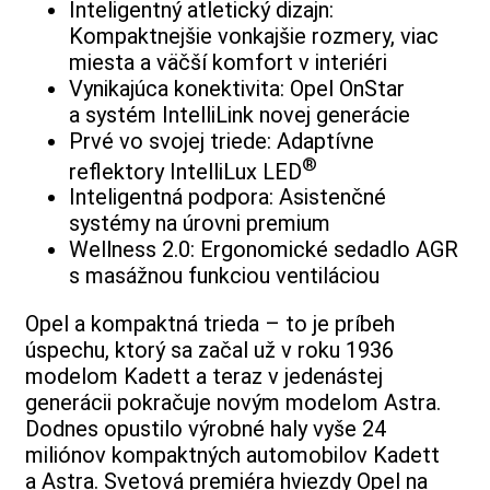
Inteligentný atletický dizajn:
Kompaktnejšie vonkajšie rozmery, viac
miesta a väčší komfort v interiéri
Vynikajúca konektivita: Opel OnStar
a systém IntelliLink novej generácie
Prvé vo svojej triede: Adaptívne
®
reflektory IntelliLux LED
Inteligentná podpora: Asistenčné
systémy na úrovni premium
Wellness 2.0: Ergonomické sedadlo AGR
s masážnou funkciou ventiláciou
Opel a kompaktná trieda – to je príbeh
úspechu, ktorý sa začal už v roku 1936
modelom Kadett a teraz v jedenástej
generácii pokračuje novým modelom Astra.
Dodnes opustilo výrobné haly vyše 24
miliónov kompaktných automobilov Kadett
a Astra. Svetová premiéra hviezdy Opel na