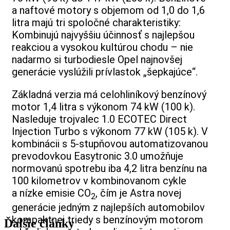
a naftové motory s objemom od 1,0 do 1,6
litra majú tri spoločné charakteristiky:
Kombinujú najvyššiu účinnosť s najlepšou
reakciou a vysokou kultúrou chodu – nie
nadarmo si turbodiesle Opel najnovšej
generácie vyslúžili prívlastok „šepkajúce“.
Základná verzia má celohliníkový benzínový
motor 1,4 litra s výkonom 74 kW (100 k).
Nasleduje trojvalec 1.0 ECOTEC Direct
Injection Turbo s výkonom 77 kW (105 k). V
kombinácii s 5-stupňovou automatizovanou
prevodovkou Easytronic 3.0 umožňuje
normovanú spotrebu iba 4,2 litra benzínu na
100 kilometrov v kombinovanom cykle
a nízke emisie CO
, čím je Astra novej
2
generácie jedným z najlepších automobilov
kompaktnej triedy s benzínovým motorom
Ďalšie články