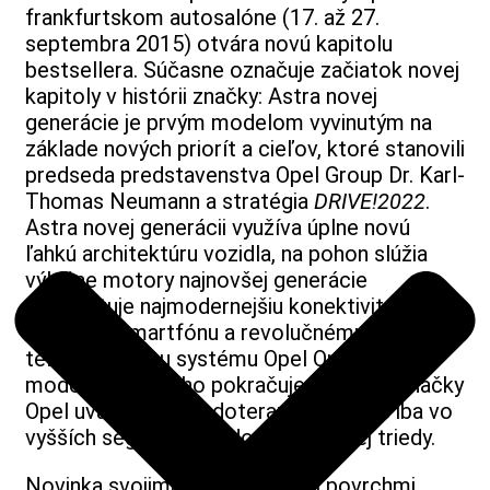
frankfurtskom autosalóne (17. až 27.
septembra 2015) otvára novú kapitolu
bestsellera. Súčasne označuje začiatok novej
kapitoly v histórii značky: Astra novej
generácie je prvým modelom vyvinutým na
základe nových priorít a cieľov, ktoré stanovili
predseda predstavenstva Opel Group Dr. Karl-
Thomas Neumann a stratégia
DRIVE!2022
.
Astra novej generácii využíva úplne novú
ľahkú architektúru vozidla, na pohon slúžia
výlučne motory najnovšej generácie
a poskytuje najmodernejšiu konektivitu vďaka
integrácii smartfónu a revolučnému
telematickému systému Opel OnStar. Nový
model okrem toho pokračuje v tradícii značky
Opel uvádzať prvky doteraz používané iba vo
vyšších segmentoch do kompaktnej triedy.
Novinka svojimi modelovanými povrchmi