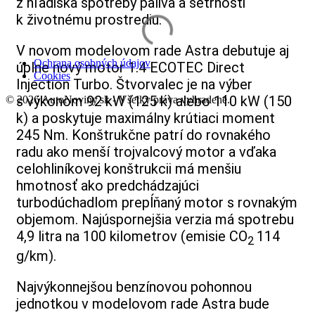
z hľadiska spotreby paliva a šetrnosti
k životnému prostrediu.
V novom modelovom rade Astra debutuje aj
Ochrana osobných údajov
úplne nový motor 1.4 ECOTEC Direct
Cookies
Injection Turbo. Štvorvalec je na výber
s výkonom 92 kW (125 k) alebo 110 kW (150
© 2026 AutoNoviny.sk - Všetky práva vyhradené.
k) a poskytuje maximálny krútiaci moment
245 Nm. Konštrukčne patrí do rovnakého
radu ako menší trojvalcový motor a vďaka
celohliníkovej konštrukcii má menšiu
hmotnosť ako predchádzajúci
turbodúchadlom prepĺňaný motor s rovnakým
objemom. Najúspornejšia verzia má spotrebu
4,9 litra na 100 kilometrov (emisie CO
114
2
g/km).
Najvýkonnejšou benzínovou pohonnou
jednotkou v modelovom rade Astra bude