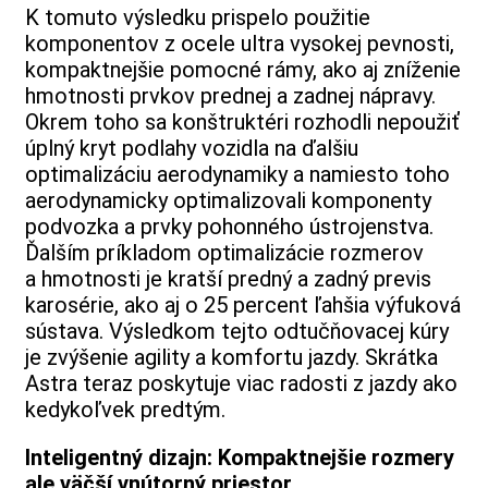
K tomuto výsledku prispelo použitie
komponentov z ocele ultra vysokej pevnosti,
kompaktnejšie pomocné rámy, ako aj zníženie
hmotnosti prvkov prednej a zadnej nápravy.
Okrem toho sa konštruktéri rozhodli nepoužiť
úplný kryt podlahy vozidla na ďalšiu
optimalizáciu aerodynamiky a namiesto toho
aerodynamicky optimalizovali komponenty
podvozka a prvky pohonného ústrojenstva.
Ďalším príkladom optimalizácie rozmerov
a hmotnosti je kratší predný a zadný previs
karosérie, ako aj o 25 percent ľahšia výfuková
sústava. Výsledkom tejto odtučňovacej kúry
je zvýšenie agility a komfortu jazdy. Skrátka
Astra teraz poskytuje viac radosti z jazdy ako
kedykoľvek predtým.
Inteligentný dizajn: Kompaktnejšie rozmery
ale väčší vnútorný priestor