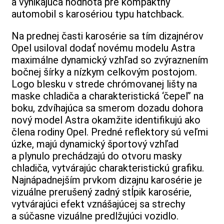
a vynikajúca hodnota pre kompaktný
automobil s karosériou typu hatchback.
Na prednej časti karosérie sa tím dizajnérov
Opel usiloval dodať novému modelu Astra
maximálne dynamický vzhľad so zvýraznením
bočnej šírky a nízkym celkovým postojom.
Logo blesku v strede chrómovanej lišty na
maske chladiča a charakteristická ‘čepeľ’ na
boku, zdvíhajúca sa smerom dozadu dohora
nový model Astra okamžite identifikujú ako
člena rodiny Opel. Predné reflektory sú veľmi
úzke, majú dynamický športový vzhľad
a plynulo prechádzajú do otvoru masky
chladiča, vytvárajúc charakteristickú grafiku.
Najnápadnejším prvkom dizajnu karosérie je
vizuálne prerušený zadný stĺpik karosérie,
vytvárajúci efekt vznášajúcej sa strechy
a súčasne vizuálne predlžujúci vozidlo.