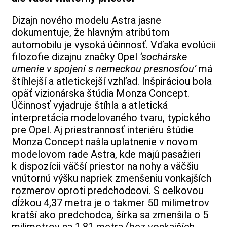
Dizajn nového modelu Astra jasne
dokumentuje, že hlavným atribútom
automobilu je vysoká účinnosť. Vďaka evolúcii
filozofie dizajnu značky Opel
‘sochárske
umenie v spojení s nemeckou presnosťou’
má
štíhlejší a atletickejší vzhľad. Inšpiráciou bola
opäť vizionárska štúdia Monza Concept.
Účinnosť vyjadruje štíhla a atletická
interpretácia modelovaného tvaru, typického
pre Opel. Aj priestrannosť interiéru štúdie
Monza Concept našla uplatnenie v novom
modelovom rade Astra, kde majú pasažieri
k dispozícii väčší priestor na nohy a väčšiu
vnútornú výšku napriek zmenšeniu vonkajších
rozmerov oproti predchodcovi. S celkovou
dĺžkou 4,37 metra je o takmer 50 milimetrov
kratší ako predchodca, šírka sa zmenšila o 5