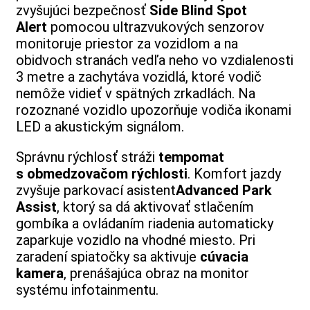
zvyšujúci bezpečnosť
Side Blind Spot
Alert
pomocou ultrazvukových senzorov
monitoruje priestor za vozidlom a na
obidvoch stranách vedľa neho vo vzdialenosti
3 metre a zachytáva vozidlá, ktoré vodič
nemôže vidieť v spätných zrkadlách. Na
rozoznané vozidlo upozorňuje vodiča ikonami
LED a akustickým signálom.
Správnu rýchlosť stráži
tempomat
s obmedzovačom rýchlosti
. Komfort jazdy
zvyšuje parkovací asistent
Advanced Park
Assist
, ktorý sa dá aktivovať stlačením
gombíka a ovládaním riadenia automaticky
zaparkuje vozidlo na vhodné miesto. Pri
zaradení spiatočky sa aktivuje
cúvacia
kamera
, prenášajúca obraz na monitor
systému infotainmentu.