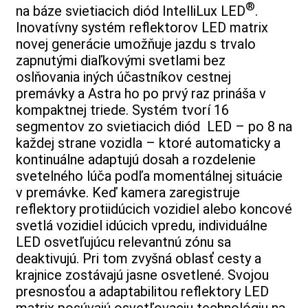
®
na báze svietiacich diód
IntelliLux LED
.
Inovatívny systém reflektorov LED matrix
novej generácie umožňuje jazdu s trvalo
zapnutými diaľkovými svetlami bez
oslňovania iných účastníkov cestnej
premávky a Astra ho po prvý raz prináša v
kompaktnej triede. Systém tvorí 16
segmentov zo svietiacich diód LED – po 8 na
každej strane vozidla – ktoré automaticky a
kontinuálne adaptujú dosah a rozdelenie
svetelného lúča podľa momentálnej situácie
v premávke. Keď kamera zaregistruje
reflektory protiidúcich vozidiel alebo koncové
svetlá vozidiel idúcich vpredu, individuálne
LED osvetľujúcu relevantnú zónu sa
deaktivujú. Pri tom zvyšná oblasť cesty a
krajnice zostávajú jasne osvetlené. Svojou
presnosťou a adaptabilitou reflektory LED
matrix posúvajú osvetľovaciu technológiu na