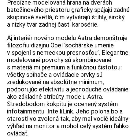
Precízne modelovaná hrana na dverách
batožinového priestoru graficky spájajú zadné
skupinové svetlá, čím vytvárajú štíhly, široký
a nízky tvar zadnej časti karosérie.
Aj interiér nového modelu Astra demonštruje
filozofiu dizajnu Opel ‘sochárske umenie
v spojení s nemeckou presnosťou’. Elegantne
modelované povrchy sú skombinované
s materiálmi premium a funkčnou čistotou:
všetky spínače a ovládacie prvky sú
zredukované na absolútne minimum,
podporujúc efektivitu a jednoduché ovládanie
ako základné atribúty modelu Astra.
Stredobodom kokpitu je ocenený systém
infotainmentu IntelliLink. Jeho poloha bola
starostlivo zvolená tak, aby mal vodič ideálny
výhľad na monitor a mohol celý systém ľahko
ovládať.