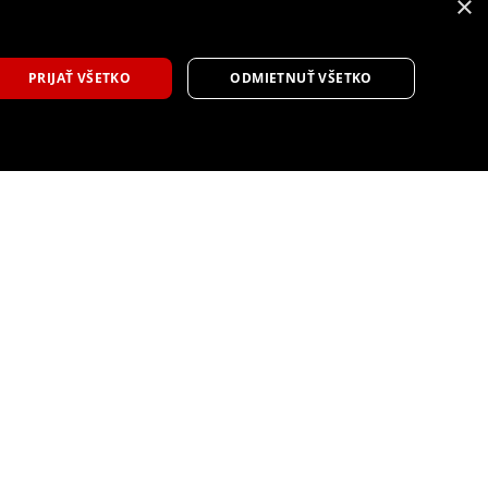
×
9
PRIJAŤ VŠETKO
ODMIETNUŤ VŠETKO
Toyota GR86 s čiastočnou modernizáciou
prináša vylepšený dizajn a ovládanie
Tlačová správa
6 augusta, 2026
športové auto facelift
,
Toyota
,
Toyota GR86