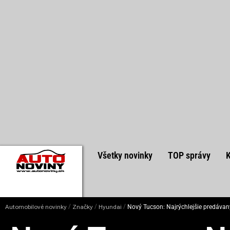
Všetky novinky
TOP správy
/
/
/
Automobilové novinky
Značky
Hyundai
Nový Tucson: Najrýchlejšie predáva