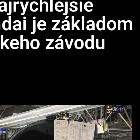
jrýchlejšie
dai je základom
skeho závodu