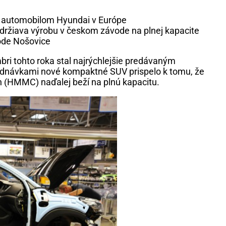
m automobilom Hyundai v Európe
držiava výrobu v českom závode na plnej kapacite
ode Nošovice
ri tohto roka stal najrýchlejšie predávaným
ednávkami nové kompaktné SUV prispelo k tomu, že
 (HMMC) naďalej beží na plnú kapacitu.