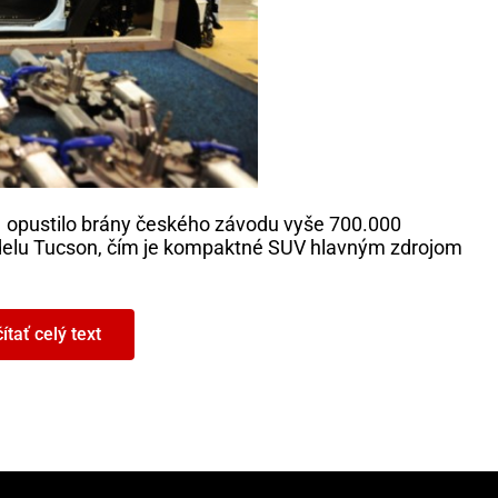
1 opustilo brány českého závodu vyše 700.000
elu Tucson, čím je kompaktné SUV hlavným zdrojom
otor Europe povedal:
„
Nov
ý
Tucson prekonal všetky
ítať celý text
 – je to náš nový ambasádor značky. Rovnako ako Tucson
 skonštruovaných, vyvinutých a
vyr
á
ban
ý
ch v
regi
ó
ne, čo
 Náš český výrobný závod hrá kľúčovú rolu pre uspokojenie