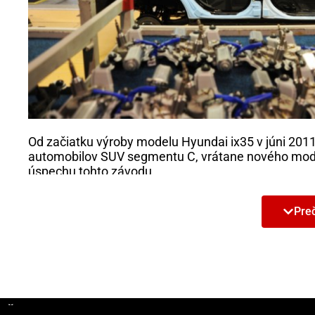
Od začiatku výroby modelu Hyundai ix35 v júni 201
automobilov SUV segmentu C, vrátane nového mod
úspechu tohto závodu.
Thomas A. Schmid, prevádzkový riaditeľ Hyundai M
Preč
predchádzajúce uvedenia modelov Hyundai v
Európe
90 % našich automobilov predávaných v
Európe bolo
zvyšuje ich príťažlivosť pre európskych zákazníkov.
takého vysokého dopytu.“
Ďalšie články