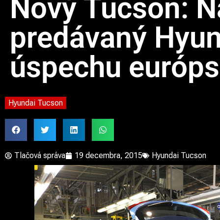
Nový Tucson: Na
predávaný Hyun
úspechu európ
Hyundai Tucson
Tlačová správa
19 decembra, 2015
Hyundai Tucson