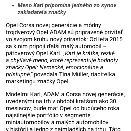
Meno Karl pripomína jedného zo synov
zakladateľa značky
Opel Corsa novej generácie a módny
trojdverový Opel ADAM sú pripravené privítať
vo svojom kruhu nový prírastok: Od leta 2015
sa k nim pripojí ďalší malý automobil –
päťdverový Opel Karl.
„Karl je krátke, rezké
a chytľavé meno, ktoré reprezentuje hodnoty
značky Opel: Nemecké, emocionálne a
prístupné,”
povedala Tina Müller, riaditeľka
marketingu značky Opel.
Modelmi Karl, ADAM a Corsa novej generácie,
uvedenými na trh v období kratšom ako 30
mesiacov, bude mať Opel od budúceho roka
najsilnejšie portfólio v segmente
miniautomobilov a malých automobilov
v histórii a jedno z najmladších na trhu. Táto