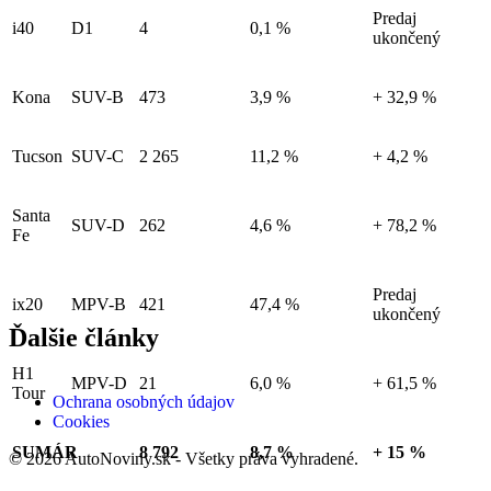
Predaj
i40
D1
4
0,1 %
ukončený
Kona
SUV-B
473
3,9 %
+ 32,9 %
Tucson
SUV-C
2 265
11,2 %
+ 4,2 %
Santa
SUV-D
262
4,6 %
+ 78,2 %
Fe
Predaj
ix20
MPV-B
421
47,4 %
ukončený
Ďalšie články
H1
MPV-D
21
6,0 %
+ 61,5 %
Tour
Ochrana osobných údajov
Cookies
SUMÁR
8 792
8,7 %
+ 15 %
© 2026 AutoNoviny.sk - Všetky práva vyhradené.