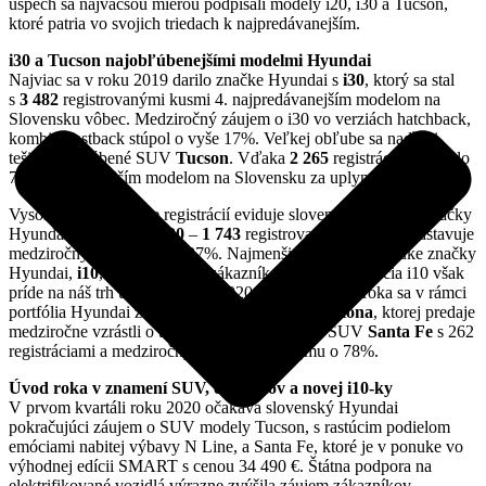
úspech sa najväčšou mierou podpísali modely i20, i30 a Tucson,
ktoré patria vo svojich triedach k najpredávanejším.
i30 a Tucson najobľúbenejšími modelmi Hyundai
Najviac sa v roku 2019 darilo značke Hyundai s
i30
, ktorý sa stal
s
3 482
registrovanými kusmi 4. najpredávanejším modelom na
Slovensku vôbec. Medziročný záujem o i30 vo verziách hatchback,
kombi a fastback stúpol o vyše 17%. Veľkej obľube sa naďalej
tešilo aj obľúbené SUV
Tucson
. Vďaka
2 265
registráciám sa stalo
7. napredávanejším modelom na Slovensku za uplynulý rok.
Vysoký nárast v počte registrácií eviduje slovenský importér značky
Hyundai aj pri modeli
i20
–
1 743
registrovaných kusov predstavuje
medziročný nárast o vyše 27%. Najmenšie vozidlo v ponuke značky
Hyundai,
i10
, si vybralo 105 zákazníkov. Nová generácia i10 však
príde na náš trh už vo februári 2020. Ku skokanom roka sa v rámci
portfólia Hyundai zaradili najmä mestské SUV
Kona
, ktorej predaje
medziročne vzrástli o tretinu (473 ks), a veľké SUV
Santa Fe
s 262
registráciami a medziročným nárastom záujmu o 78%.
Úvod roka v znamení SUV, e-mobilov a novej i10-ky
V prvom kvartáli roku 2020 očakáva slovenský Hyundai
pokračujúci záujem o SUV modely Tucson, s rastúcim podielom
emóciami nabitej výbavy N Line, a Santa Fe, ktoré je v ponuke vo
výhodnej edícii SMART s cenou 34 490 €. Štátna podpora na
elektrifikované vozidlá výrazne zvýšila záujem zákazníkov