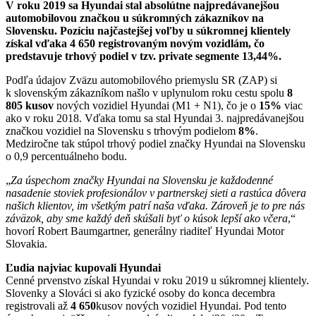
V roku 2019 sa Hyundai stal absolútne najpredávanejšou
automobilovou značkou u súkromných zákazníkov na
Slovensku.
Pozíciu najčastejšej voľby u súkromnej klientely
získal vďaka 4 650 registrovaným novým vozidlám, čo
predstavuje trhový podiel v tzv. private segmente 13,44%.
Podľa údajov Zväzu automobilového priemyslu SR (ZAP) si
k slovenským zákazníkom našlo v uplynulom roku cestu spolu
8
805
kusov
nových vozidiel Hyundai (M1 + N1), čo je o
15%
viac
ako v roku 2018. Vďaka tomu sa stal Hyundai 3. najpredávanejšou
značkou vozidiel na Slovensku s trhovým podielom
8%
.
Medziročne tak stúpol trhový podiel značky Hyundai na Slovensku
o 0,9 percentuálneho bodu.
„
Za úspechom značky Hyundai na Slovensku je každodenné
nasadenie stoviek profesionálov v partnerskej sieti a rastúca dôvera
našich klientov, im všetkým patrí naša vďaka. Zároveň je to pre nás
záväzok, aby sme každý deň skúšali byť o kúsok lepší ako včera
,“
hovorí Robert Baumgartner, generálny riaditeľ Hyundai Motor
Slovakia.
Ľudia najviac kupovali Hyundai
Cenné prvenstvo získal Hyundai v roku 2019 u súkromnej klientely.
Slovenky a Slováci si ako fyzické osoby do konca decembra
registrovali až
4 650
kusov nových vozidiel Hyundai. Pod tento