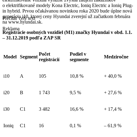
o elektrifikované modely Kona Electric, Ioniq Electric a Ioniq Plug-
in hybrid. Prvou očakávanou novinkou roka 2020 bude úplne nová
generácia i10, ktorej ceny Hyundai zverejní už začiatkom februára
Prečítať celý text
na www.hyundai.sk.
Reklama
Registrácie osobných vozidiel (M1) značky Hyundai v obd. 1.1.
– 31.12.2019 podľa ZAP SR
Počet
Podiel v
Model
Segment
Medziročne
registrácií
segmente
i10
A
105
10,8 %
+ 40,0 %
i20
B
1 743
9,5 %
+ 27,6 %
i30
C1
3 482
16,6 %
+ 17,4 %
Ioniq
C1
16
0,1 %
– 61,9 %