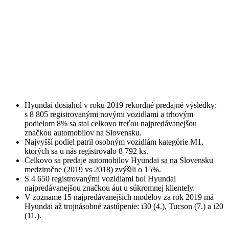
Hyundai dosiahol v roku 2019 rekordné predajné výsledky:
s 8 805 registrovanými novými vozidlami a trhovým
podielom 8% sa stal celkovo treťou najpredávanejšou
značkou automobilov na Slovensku.
Najvyšší podiel patril osobným vozidlám kategórie M1,
ktorých sa u nás registrovalo 8 792 ks.
Celkovo sa predaje automobilov Hyundai sa na Slovensku
medziročne (2019 vs 2018) zvýšili o 15%.
S 4 650 registrovanými vozidlami bol Hyundai
najpredávanejšou značkou áut u súkromnej klientely.
V zozname 15 najpredávanejších modelov za rok 2019 má
Hyundai až trojnásobné zastúpenie: i30 (4.), Tucson (7.) a i20
(11.).