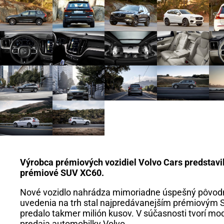
Výrobca prémiových vozidiel Volvo Cars predstav
prémiové SUV XC60.
Nové vozidlo nahrádza mimoriadne úspešný pôvodný
uvedenia na trh stal najpredávanejším prémiovým S
predalo takmer milión kusov. V súčasnosti tvorí m
predaja automobilky Volvo.