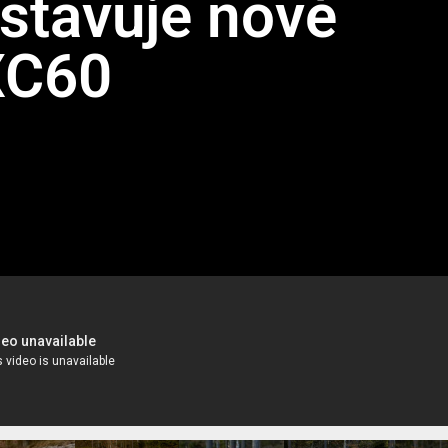
stavuje nové
XC60