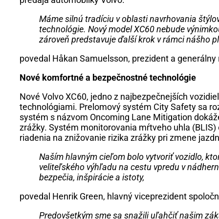
Máme silnú tradíciu v oblasti navrhovania štýl
technológie. Nový model XC60 nebude výnimkou. 
zároveň predstavuje ďalší krok v rámci nášho p
povedal Håkan Samuelsson, prezident a generálny r
Nové komfortné a bezpečnostné technológie
Nové Volvo XC60, jedno z najbezpečnejších vozidie
technológiami. Prelomový systém City Safety sa roz
systém s názvom Oncoming Lane Mitigation dokáže 
zrážky. Systém monitorovania mŕtveho uhla (BLIS) o
riadenia na znižovanie rizika zrážky pri zmene jazd
Naším hlavným cieľom bolo vytvoriť vozidlo, kto
veliteľského výhľadu na cestu vpredu v nádhern
bezpečia, inšpirácie a istoty,
povedal Henrik Green, hlavný viceprezident spoločno
Predovšetkým sme sa snažili uľahčiť našim zák