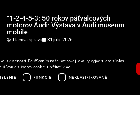
“1-2-4-5-3: 50 rokov päťvalcových
motorov Audi: Výstava v Audi museum
mobile
Tlačová správa
31 júla, 2026
Audi
,
Audi museum mobile
,
Audi päťvalcové motory
.
kej skúsenosti. Používaním našej webovej lokality vyjadrujete súhlas
10
oužívania súborov cookie.
Prečítať viac
IELENIE
FUNKCIE
NEKLASIFIKOVANÉ