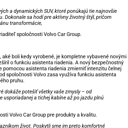
ových a dynamických SUV, ktoré ponúkajú tie najnovšie
Dokonale sa hodí pre aktívny životný štýl, pričom
lánu transformácie,
iaditeľ spoločnosti Volvo Car Group.
l, aké boli kedy vyrobené, je kompletne vybavené novými
šíril o funkciu asistenta riadenia. A nový bezpečnostný
pomocou asistenta riadenia zmierniť intenzitu čelnej
d spoločnosti Volvo zasa využíva funkciu asistenta
ného pruhu.
ré dokáže potešiť všetky vaše zmysly – od
e usporiadanej a tichej kabíne až po jazdu plnú
sti Volvo Car Group pre produkty a kvalitu.
azníkom život. Poskytli sme im preto komfortné