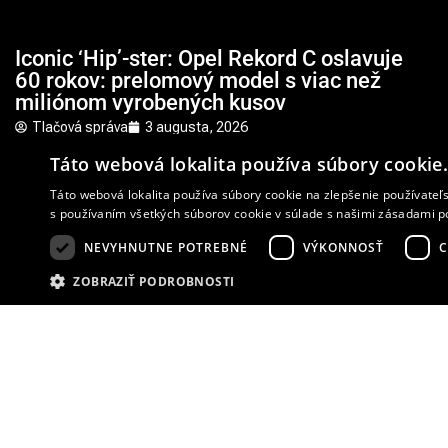
Iconic ‘Hip’-ster: Opel Rekord C oslavuje
60 rokov: prelomový model s viac než
miliónom vyrobených kusov
Tlačová správa
3 augusta, 2026
Opel
,
Opel Rekord C
,
Stredná trieda Opel
Táto webová lokalita používa súbory cookie
Táto webová lokalita používa súbory cookie na zlepšenie používateľs
1
s používaním všetkých súborov cookie v súlade s našimi zásadami p
NEVYHNUTNE POTREBNÉ
VÝKONNOSŤ
C
ZOBRAZIŤ PODROBNOSTI