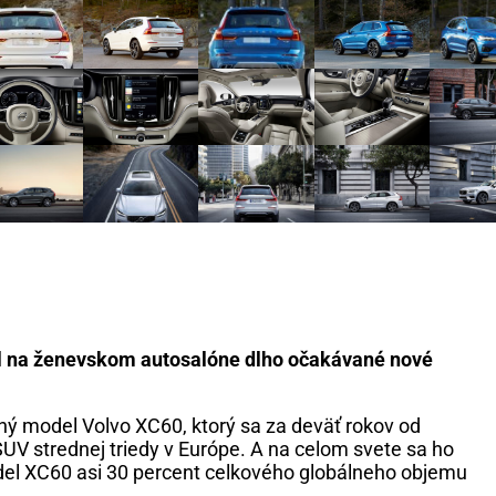
il na ženevskom autosalóne dlho očakávané nové
 model Volvo XC60, ktorý sa za deväť rokov od
UV strednej triedy v Európe. A na celom svete sa ho
odel XC60 asi 30 percent celkového globálneho objemu