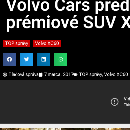
Volvo Cars pred
prémiové SUV 
TOP správy
Volvo XC60
Tlačová správa
7 marca, 2017
TOP správy
,
Volvo XC60