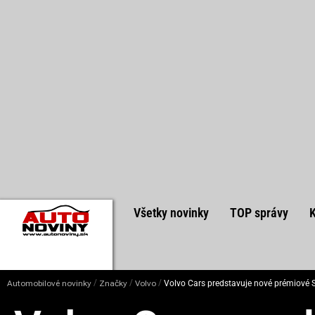
Všetky novinky
TOP správy
/
/
/
Automobilové novinky
Značky
Volvo
Volvo Cars predstavuje nové prémiové