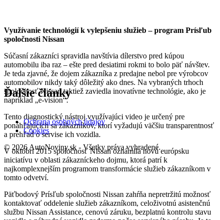
Využívanie technológií k vylepšeniu služieb – program Prísľub
spoločnosti Nissan
Súčasní zákazníci spravidla navštívia dílerstvo pred kúpou
automobilu iba raz – ešte pred desiatimi rokmi to bolo päť návštev.
Je teda zjavné, že dojem zákazníka z predajne nebol pre výrobcov
automobilov nikdy taký dôležitý ako dnes. Na vybraných trhoch
Ďalšie články
spoločnosť Nissan taktiež zaviedla inovatívne technológie, ako je
napríklad „e-vision“.
Tento diagnostický nástroj využívajúci video je určený pre
Ochrana osobných údajov
ponáhľajúcich sa zákazníkov, ktorí vyžadujú väčšiu transparentnosť
Cookies
a prehľad o servise ich vozidla.
© 2026 AutoNoviny.sk - Všetky práva vyhradené.
V októbri 2015 spoločnosť Nissan oznámila novú európsku
iniciatívu v oblasti zákazníckeho dojmu, ktorá patrí k
najkomplexnejším programom transformácie služieb zákazníkom v
tomto odvetví.
Päťbodový Prísľub spoločnosti Nissan zahŕňa nepretržitú možnosť
kontaktovať oddelenie služieb zákazníkom, celoživotnú asistenčnú
službu Nissan Assistance, cenovú záruku, bezplatnú kontrolu stavu