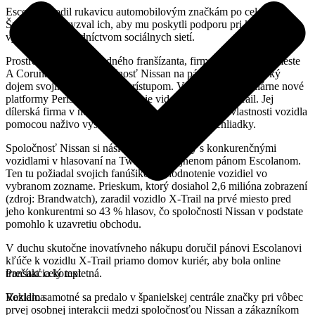
Escolano hodil rukavicu automobilovým značkám po celom
Španielsku a vyzval ich, aby mu poskytli podporu pri kúpe vozidla
výhradne prostredníctvom sociálnych sietí.
Prostredníctvom popredného franšízanta, firmy Antamotor v meste
A Coruña, urobila spoločnosť Nissan na pána Escolana veľký
dojem svojím inovatívnym prístupom. Využila totiž populárne nové
platformy Periscope na natočenie videa o modeli X-Trail. Jej
dílerská firma v ňom prezentovala všetky kľúčové vlastnosti vozidla
pomocou naživo vysielanej personalizovanej prehliadky.
Spoločnosť Nissan si následne zmerala sily s konkurenčnými
vozidlami v hlasovaní na Twitteri zverejnenom pánom Escolanom.
Ten tu požiadal svojich fanúšikov o hodnotenie vozidiel vo
vybranom zozname. Prieskum, ktorý dosiahol 2,6 milióna zobrazení
(zdroj: Brandwatch), zaradil vozidlo X-Trail na prvé miesto pred
jeho konkurentmi so 43 % hlasov, čo spoločnosti Nissan v podstate
pomohlo k uzavretiu obchodu.
V duchu skutočne inovatívneho nákupu doručil pánovi Escolanovi
kľúče k vozidlu X-Trail priamo domov kuriér, aby bola online
transakcia kompletná.
Prečítať celý text
Vozidlo samotné sa predalo v španielskej centrále značky pri vôbec
Reklama
prvej osobnej interakcii medzi spoločnosťou Nissan a zákazníkom