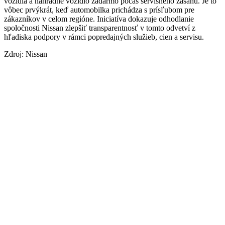
vozidla a náhradné vozidlo zadarmo počas servisného zásahu. Je to
vôbec prvýkrát, keď automobilka prichádza s prísľubom pre
zákazníkov v celom regióne. Iniciatíva dokazuje odhodlanie
spoločnosti Nissan zlepšiť transparentnosť v tomto odvetví z
hľadiska podpory v rámci popredajných služieb, cien a servisu.
Zdroj: Nissan