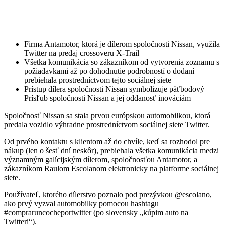
Firma Antamotor, ktorá je dílerom spoločnosti Nissan, využila
Twitter na predaj crossoveru X-Trail
Všetka komunikácia so zákazníkom od vytvorenia zoznamu s
požiadavkami až po dohodnutie podrobností o dodaní
prebiehala prostredníctvom tejto sociálnej siete
Prístup dílera spoločnosti Nissan symbolizuje päťbodový
Prísľub spoločnosti Nissan a jej oddanosť inováciám
Spoločnosť Nissan sa stala prvou európskou automobilkou, ktorá
predala vozidlo výhradne prostredníctvom sociálnej siete Twitter.
Od prvého kontaktu s klientom až do chvíle, keď sa rozhodol pre
nákup (len o šesť dní neskôr), prebiehala všetka komunikácia medzi
významným galícijským dílerom, spoločnosťou Antamotor, a
zákazníkom Raulom Escolanom elektronicky na platforme sociálnej
siete.
Používateľ, ktorého dílerstvo poznalo pod prezývkou @escolano,
ako prvý vyzval automobilky pomocou hashtagu
#compraruncocheportwitter (po slovensky „kúpim auto na
Twitteri“).