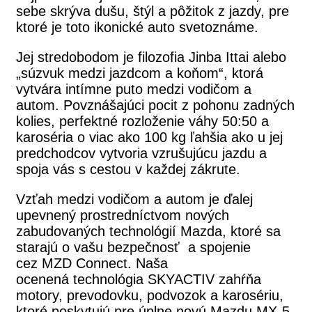
sebe skrýva dušu, štýl a pôžitok z jazdy, pre
ktoré je toto ikonické auto svetoznáme.
Jej stredobodom je filozofia Jinba Ittai alebo
„súzvuk medzi jazdcom a koňom“, ktorá
vytvára intímne puto medzi vodičom a
autom. Povznášajúci pocit z pohonu zadných
kolies, perfektné rozloženie váhy 50:50 a
karoséria o viac ako 100 kg ľahšia ako u jej
predchodcov vytvoria vzrušujúcu jazdu a
spoja vás s cestou v každej zákrute.
Vzťah medzi vodičom a autom je ďalej
upevnený prostredníctvom nových
zabudovaných technológií Mazda, ktoré sa
starajú o vašu bezpečnosť a spojenie
cez MZD Connect. Naša
ocenená technológia SKYACTIV zahŕňa
motory, prevodovku, podvozok a karosériu,
ktoré poskytujú pre úplne novú Mazdu MX-5