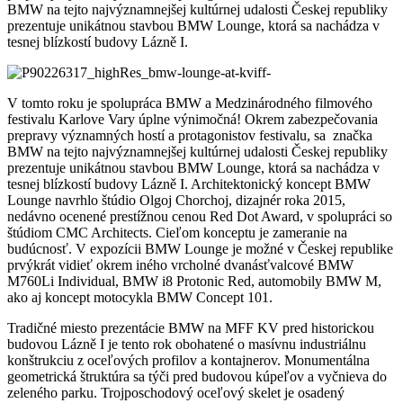
BMW na tejto najvýznamnejšej kultúrnej udalosti Českej republiky
prezentuje unikátnou stavbou BMW Lounge, ktorá sa nachádza v
tesnej blízkostí budovy Lázně I.
V tomto roku je spolupráca BMW a Medzinárodného filmového
festivalu Karlove Vary úplne výnimočná! Okrem zabezpečovania
prepravy významných hostí a protagonistov festivalu, sa značka
BMW na tejto najvýznamnejšej kultúrnej udalosti Českej republiky
prezentuje unikátnou stavbou BMW Lounge, ktorá sa nachádza v
tesnej blízkostí budovy Lázně I. Architektonický koncept BMW
Lounge navrhlo štúdio Olgoj Chorchoj, dizajnér roka 2015,
nedávno ocenené prestížnou cenou Red Dot Award, v spolupráci so
štúdiom CMC Architects. Cieľom konceptu je zameranie na
budúcnosť. V expozícii BMW Lounge je možné v Českej republike
prvýkrát vidieť okrem iného vrcholné dvanásťvalcové BMW
M760Li Individual, BMW i8 Protonic Red, automobily BMW M,
ako aj koncept motocykla BMW Concept 101.
Tradičné miesto prezentácie BMW na MFF KV pred historickou
budovou Lázně I je tento rok obohatené o masívnu industriálnu
konštrukciu z oceľových profilov a kontajnerov. Monumentálna
geometrická štruktúra sa týči pred budovou kúpeľov a vyčnieva do
zeleného parku. Trojposchodový oceľový skelet je osadený