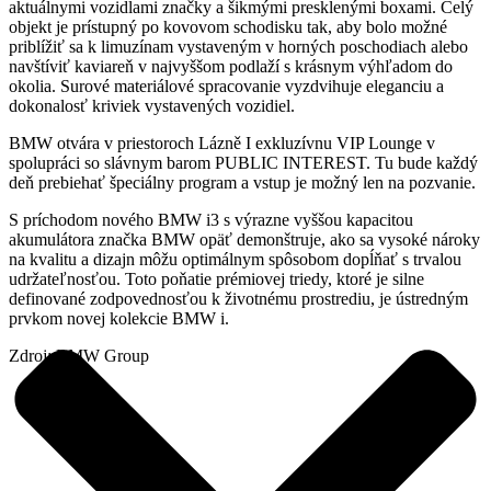
aktuálnymi vozidlami značky a šikmými presklenými boxami. Celý
objekt je prístupný po kovovom schodisku tak, aby bolo možné
priblížiť sa k limuzínam vystaveným v horných poschodiach alebo
navštíviť kaviareň v najvyššom podlaží s krásnym výhľadom do
okolia. Surové materiálové spracovanie vyzdvihuje eleganciu a
dokonalosť kriviek vystavených vozidiel.
BMW otvára v priestoroch Lázně I exkluzívnu VIP Lounge v
spolupráci so slávnym barom PUBLIC INTEREST. Tu bude každý
deň prebiehať špeciálny program a vstup je možný len na pozvanie.
S príchodom nového BMW i3 s výrazne vyššou kapacitou
akumulátora značka BMW opäť demonštruje, ako sa vysoké nároky
na kvalitu a dizajn môžu optimálnym spôsobom dopĺňať s trvalou
udržateľnosťou. Toto poňatie prémiovej triedy, ktoré je silne
definované zodpovednosťou k životnému prostrediu, je ústredným
prvkom novej kolekcie BMW i.
Zdroj: BMW Group