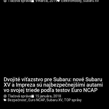
Tlačová správa
9 marca, 2019
Elektromobily
,
Subaru XV
Dvojité víťazstvo pre Subaru: nové Subaru
XV a Impreza sú najbezpečnejšími autami
vo svojej triede podľa testov Euro NCAP
Tlačová správa
15 januára, 2018
Bezpečnosť
,
Euro NCAP
,
Subaru XV
,
TOP správy