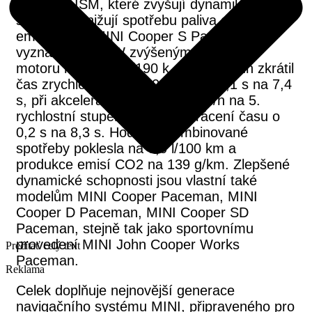
MINIMALISM, které zvyšují dynamiku a
současně snižují spotřebu paliva a produkci
emisí. Nové MINI Cooper S Paceman se
vyznačuje o 5 kW zvýšeným výkonem
motoru na 140 kW/190 k. Tento posun zkrátil
čas zrychlení z 0 na 100 km/h o 0,1 s na 7,4
s, při akceleraci z 80 na 120 km/h na 5.
rychlostní stupeň došlo ke zkrácení času o
0,2 s na 8,3 s. Hodnota kombinované
spotřeby poklesla na 6,0 l/100 km a
produkce emisí CO2 na 139 g/km. Zlepšené
dynamické schopnosti jsou vlastní také
modelům MINI Cooper Paceman, MINI
Cooper D Paceman, MINI Cooper SD
Paceman, stejně tak jako sportovnímu
provedení MINI John Cooper Works
Prečítať celý text
Paceman.
Reklama
Celek doplňuje nejnovější generace
navigačního systému MINI, připraveného pro