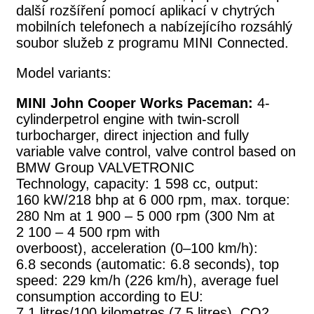
další rozšíření pomocí aplikací v chytrých
mobilních telefonech a nabízejícího rozsáhlý
soubor služeb z programu MINI Connected.
Model variants:
MINI John Cooper Works Paceman:
4-
cylinderpetrol engine with twin-scroll
turbocharger, direct injection and fully
variable valve control, valve control based on
BMW Group VALVETRONIC
Technology, capacity: 1 598 cc, output:
160 kW/218 bhp at 6 000 rpm, max. torque:
280 Nm at 1 900 – 5 000 rpm (300 Nm at
2 100 – 4 500 rpm with
overboost), acceleration (0–100 km/h):
6.8 seconds (automatic: 6.8 seconds), top
speed: 229 km/h (226 km/h), average fuel
consumption according to EU:
7.1 litres/100 kilometres (7.5 litres), CO2