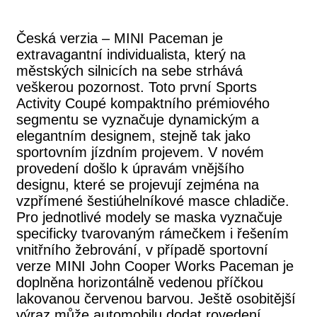
Česká verzia – MINI Paceman je
extravagantní individualista, který na
městských silnicích na sebe strhává
veškerou pozornost. Toto první Sports
Activity Coupé kompaktního prémiového
segmentu se vyznačuje dynamickým a
elegantním designem, stejně tak jako
sportovním jízdním projevem. V novém
provedení došlo k úpravám vnějšího
designu, které se projevují zejména na
vzpřímené šestiúhelníkové masce chladiče.
Pro jednotlivé modely se maska vyznačuje
specificky tvarovaným rámečkem i řešením
vnitřního žebrování, v případě sportovní
verze MINI John Cooper Works Paceman je
doplněna horizontálně vedenou příčkou
lakovanou červenou barvou. Ještě osobitější
výraz může automobilu dodat rovedení