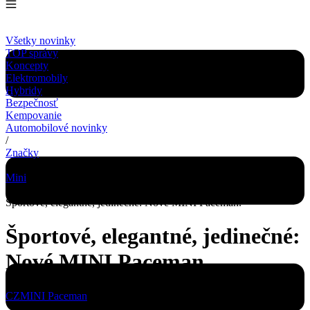
Všetky novinky
TOP správy
Koncepty
Elektromobily
Hybridy
Bezpečnosť
Kempovanie
Automobilové novinky
/
Značky
/
Mini
/
Športové, elegantné, jedinečné: Nové MINI Paceman.
Športové, elegantné, jedinečné:
Nové MINI Paceman.
CZ
MINI Paceman