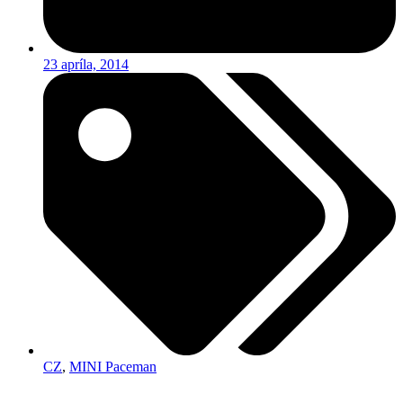
23 apríla, 2014
CZ
,
MINI Paceman