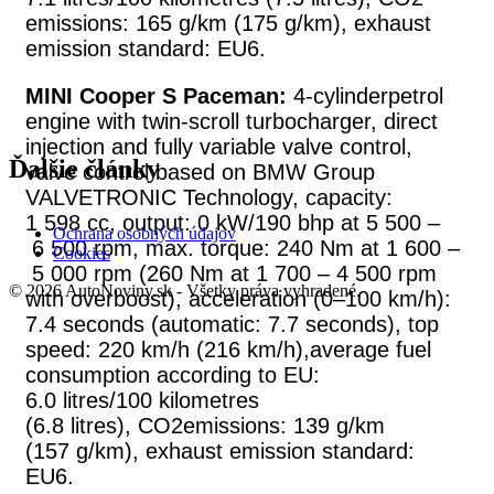
emissions: 165 g/km (175 g/km), exhaust
emission standard: EU6.
MINI Cooper S Paceman:
4-cylinderpetrol
engine with twin-scroll turbocharger, direct
injection and fully variable valve control,
Ďalšie články
valve control based on BMW Group
VALVETRONIC Technology, capacity:
1 598 cc, output: 0 kW/190 bhp at 5 500 –
Ochrana osobných údajov
6 500 rpm, max. torque: 240 Nm at 1 600 –
Cookies
5 000 rpm (260 Nm at 1 700 – 4 500 rpm
© 2026 AutoNoviny.sk - Všetky práva vyhradené.
with overboost), acceleration (0–100 km/h):
7.4 seconds (automatic: 7.7 seconds), top
speed: 220 km/h (216 km/h),average fuel
consumption according to EU:
6.0 litres/100 kilometres
(6.8 litres), CO2emissions: 139 g/km
(157 g/km), exhaust emission standard:
EU6.