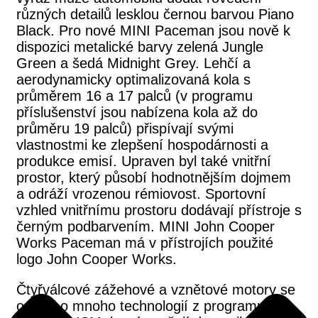
různých detailů lesklou černou barvou Piano
Black. Pro nové MINI Paceman jsou nově k
dispozici metalické barvy zelená Jungle
Green a šedá Midnight Grey. Lehčí a
aerodynamicky optimalizovaná kola s
průměrem 16 a 17 palců (v programu
příslušenství jsou nabízena kola až do
průměru 19 palců) přispívají svými
vlastnostmi ke zlepšení hospodárnosti a
produkce emisí. Upraven byl také vnitřní
prostor, který působí hodnotnějším dojmem
a odráží vrozenou rémiovost. Sportovní
vzhled vnitřnímu prostoru dodávají přístroje s
černým podbarvením. MINI John Cooper
Works Paceman má v přístrojích použité
logo John Cooper Works.
Čtyřválcové zážehové a vznětové motory se
opírají o mnoho technologií z programu