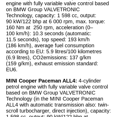
engine with fully variable valve control based
on BMW Group VALVETRONIC
Technology, capacity: 1 598 cc, output:
90 kW/122 bhp at 6 000 rpm, max. torque:
160 Nm at 250 rpm, acceleration (0–
100 km/h): 10.3 seconds (automatic:
11.5 seconds), top speed: 193 km/h
(186 km/h), average fuel consumption
according to EU: 5.9 litres/100 kilometres
(6.9 litres), CO2emissions: 137 g/km
(159 g/km), exhaust emission standard:
EU6.
MINI Cooper Paceman ALL4:
4-cylinder
petrol engine with fully variable valve control
based on BMW Group VALVETRONIC
Technology (in the MINI Cooper Paceman
ALL4 with automatic transmission also: twin-
scroll turbocharger, direct injection), capacity:
1 598 cc, output: 90 kW/122 bhp at