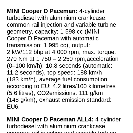
MINI Cooper D Paceman:
4-cylinder
turbodiesel with aluminium crankcase,
common rail injection and variable turbine
geometry, capacity: 1 598 cc (MINI
Cooper D Paceman with automatic
transmission: 1 995 cc), output:
2 kW/112 bhp at 4 000 rpm, max. torque:
270 Nm at 1 750 – 2 250 rpm,acceleration
(0–100 km/h): 10.8 seconds (automatic:
11.2 seconds), top speed: 188 km/h
(183 km/h), average fuel consumption
according to EU: 4.2 litres/100 kilometres
(5.6 litres), CO2emissions: 111 g/km
(148 g/km), exhaust emission standard:
EU6.
MINI Cooper D Paceman ALL4:
4-cylinder
turbodiesel with aluminium crankcase,
common rail injection and variable turbine