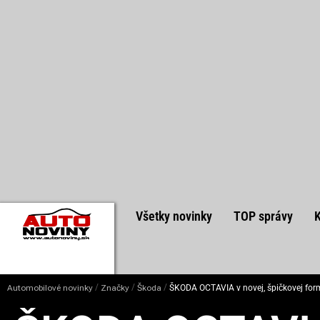
Všetky novinky
TOP správy
/
/
/
Automobilové novinky
Značky
Škoda
ŠKODA OCTAVIA v novej, špičkovej for