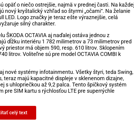
päť o niečo ostrejšie, najmä v prednej časti. Na každe
ú nový kryštalický vzhľad so štyrmi „očami“. Na želanie
ll LED. Logo značky je teraz ešte výraznejšie, celá
žaruje silný charakter.
lu ŠKODA OCTAVIA aj naďalej ostáva jednou z
ajú dĺžku interiéru 1 782 milimetrov a 73 milimetrov pred
 priestor má objem 590, resp. 610 litrov. Sklopením
 740 litrov. Voliteľne sú pre model OCTAVIA COMBI k
 nové systémy infotainmentu. Všetky štyri, teda Swing,
teraz majú kapacitné displeje v sklenenom dizajne,
ej s uhlopriečkou až 9,2 palca. Tento špičkový systém
pre SIM kartu s rýchlosťou LTE pre superrýchle
A OCTAVIA najmodernejšie riešenia. Súbor služieb
ítať celý text
e Connect. Care Connect je k dispozícii vo všetkých
ODA OCTAVIA (okrem verzie G-TEC).
a aj v oblasti asistenčných systémov. Ponúkne