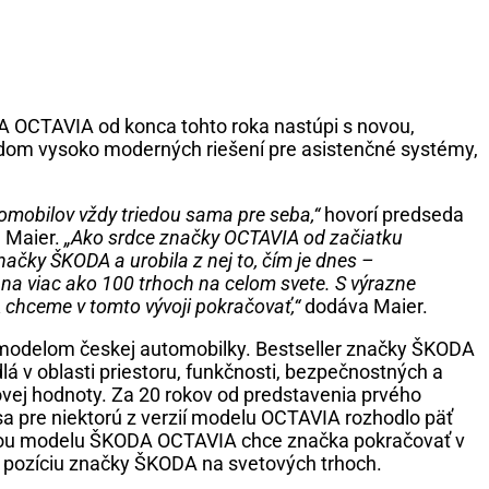
A OCTAVIA od konca tohto roka nastúpi s novou,
dom vysoko moderných riešení pre asistenčné systémy,
obilov vždy triedou sama pre seba,“
hovorí predseda
 Maier.
„Ako srdce značky OCTAVIA od začiatku
čky ŠKODA a urobila z nej to, čím je dnes –
 viac ako 100 trhoch na celom svete. S výrazne
hceme v tomto vývoji pokračovať,“
dodáva Maier.
odelom českej automobilky. Bestseller značky ŠKODA
á v oblasti priestoru, funkčnosti, bezpečnostných a
ovej hodnoty. Za 20 rokov od predstavenia prvého
pre niektorú z verzií modelu OCTAVIA rozhodlo päť
ziou modelu ŠKODA OCTAVIA chce značka pokračovať v
ť pozíciu značky ŠKODA na svetových trhoch.