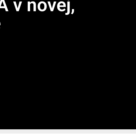
 v novej,
e