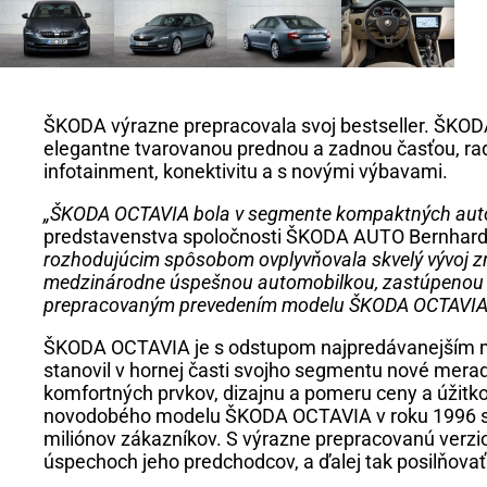
ŠKODA výrazne prepracovala svoj bestseller. ŠKOD
elegantne tvarovanou prednou a zadnou časťou, ra
infotainment, konektivitu a s novými výbavami.
„ŠKODA OCTAVIA bola v segmente kompaktných autom
predstavenstva spoločnosti ŠKODA AUTO Bernhard
rozhodujúcim spôsobom ovplyvňovala skvelý vývoj zna
medzinárodne úspešnou automobilkou, zastúpenou na
prepracovaným prevedením modelu ŠKODA OCTAVIA c
ŠKODA OCTAVIA je s odstupom najpredávanejším m
stanovil v hornej časti svojho segmentu nové meradl
komfortných prvkov, dizajnu a pomeru ceny a úžitk
novodobého modelu ŠKODA OCTAVIA v roku 1996 sa 
miliónov zákazníkov. S výrazne prepracovanú ver
úspechoch jeho predchodcov, a ďalej tak posilňova