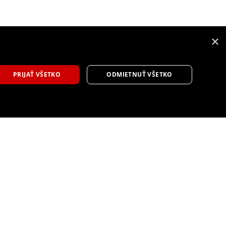
×
9
PRIJAŤ VŠETKO
ODMIETNUŤ VŠETKO
Toyota GR86 s čiastočnou modernizáciou
prináša vylepšený dizajn a ovládanie
Tlačová správa
6 augusta, 2026
športové auto facelift
,
Toyota
,
Toyota GR86