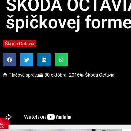
ŠKODA OCTAVIA
špičkovej form
Škoda Octavia
Tlačová správa
30 októbra, 2016
Škoda Octavia
3%