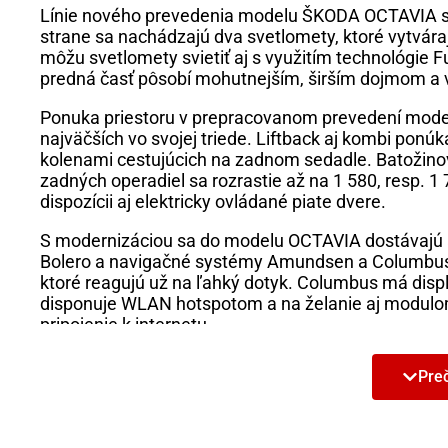
Línie nového prevedenia modelu ŠKODA OCTAVIA sú o
strane sa nachádzajú dva svetlomety, ktoré vytváraj
môžu svetlomety svietiť aj s využitím technológie Fu
predná časť pôsobí mohutnejším, širším dojmom a vy
Ponuka priestoru v prepracovanom prevedení mode
najväčších vo svojej triede. Liftback aj kombi ponúk
kolenami cestujúcich na zadnom sedadle. Batožinový
zadných operadiel sa rozrastie až na 1 580, resp. 1
dispozícii aj elektricky ovládané piate dvere.
S modernizáciou sa do modelu OCTAVIA dostávajú aj
Bolero a navigačné systémy Amundsen a Columbus, 
ktoré reagujú už na ľahký dotyk. Columbus má displ
disponuje WLAN hotspotom a na želanie aj modulom 
pripojenie k internetu.
Aj v oblasti konektivity ponúka prepracovaná ŠKOD
Preč
ŠKODA Connect sa delí na Infotainment Online a Car
výbavových variantoch prepracovaného modelu ŠK
Na špičku sa modernizovaná ŠKODA OCTAVIA dostáv