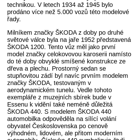
technikou. V letech 1934 až 1945 bylo
prodáno více než 5.000 vozů této modelové
řady.
Milníkem značky ŠKODA z doby po druhé
světové válce byla na jaře 1952 představená
ŠKODA 1200. Tento vůz měl jako první
model značky celokovovou karoserii namísto
do té doby obvyklé smíšené konstrukce ze
dřeva a plechu. Prostorný sedan se
stupňovitou zádí byl navíc prvním modelem
značky ŠKODA, testovaným v
aerodynamickém tunelu. Vedle tohoto
exempláře z muzejních sbírek bude v
Essenu k vidění také neméně důležitá
ŠKODA 440. S modelem ŠKODA 440
automobilka odpověděla na sílící volání
obyvatel Československa po cenově
výhodném, lidovém, ale přitom moderním