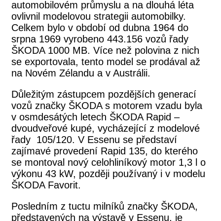
automobilovém průmyslu a na dlouhá léta
ovlivnil modelovou strategii automobilky.
Celkem bylo v období od dubna 1964 do
srpna 1969 vyrobeno 443.156 vozů řady
ŠKODA 1000 MB. Více než polovina z nich
se exportovala, tento model se prodával až
na Novém Zélandu a v Austrálii.
Důležitým zástupcem pozdějších generací
vozů značky ŠKODA s motorem vzadu byla
v osmdesátých letech ŠKODA Rapid –
dvoudveřové kupé, vycházející z modelové
řady 105/120. V Essenu se představí
zajímavé provedení Rapid 135, do kterého
se montoval nový celohliníkový motor 1,3 l o
výkonu 43 kW, později používaný i v modelu
ŠKODA Favorit.
Posledním z tuctu milníků značky ŠKODA,
představených na výstavě v Essenu, je