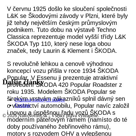
V červnu 1925 došlo ke sloučení společnosti
L&K se Škodovými závody v Plzni, které byly
již tehdy největším českým průmyslovým
podnikem. Tuto dobu na výstavě Techno
Classica reprezentuje model vyšší třídy L&K
ŠKODA Typ 110, který nese loga obou
značek, tedy Laurin & Klement i ŠKODA.
S revolučně lehkou a cenově výhodnou
koncepcí vozu přišla v roce 1934 ŠKODA
Popular. V Essenu ji prezentuje atraktivní
Ďalšie články
provedení ŠKODA 420 Popular Roadster z
roku 1935. Modelem ŠKODA Popular se
širokým vrstvám zákazníků splnil dávný sen
Ochrana osobných údajov
o vlastnictví automobilu, Popular navíc založil
Cookies
i novou a úspěšnou řadu vozů ŠKODA s
© 2026 AutoNoviny.sk - Všetky práva vyhradené.
moderním páteřovým rámem (namísto do té
doby používaného žebřinového rámu),
motory s rozvodem OHV a vylepšenou