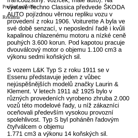
výstavě Techno Classica předvede ŠKODA
Prečítať celý text
AUTO pojízdnou věrnou repliku vozu v
Reklama
provedení z roku 1906. Voiturette A byla ve
své době senzací, v neposlední řadě i kvůli
kapalinou chlazenému motoru a nízké ceně
pouhých 3.600 korun. Pod kapotou pracuje
dvouválcový motor o objemu 1.100 cm3 a
výkonu sedmi koňských sil.
S vozem L&K Typ S z roku 1911 se v
Essenu představuje jeden z vůbec
nejúspěšnějších modelů značky Laurin &
Klement. V letech 1911 až 1925 bylo v
různých provedeních vyrobeno zhruba 2.000
vozů této modelové řady, u níž zákazníci
oceňovali především vysokou provozní
spolehlivost. Typ S byl poháněn řadovým
čtyřválcem o objemu
1.771 cm3 a výkonu 14 koňských sil.