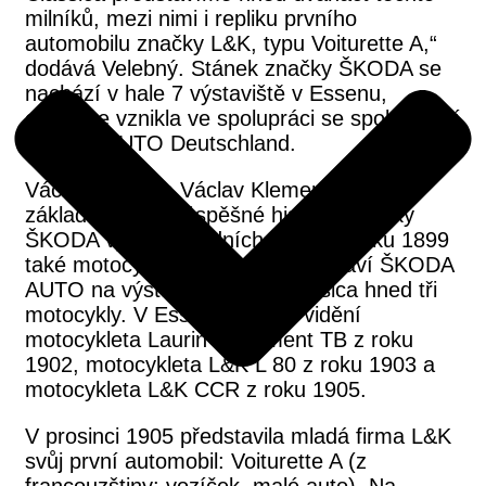
milníků, mezi nimi i repliku prvního
automobilu značky L&K, typu Voiturette A,“
dodává Velebný. Stánek značky ŠKODA se
nachází v hale 7 výstaviště v Essenu,
expozice vznikla ve spolupráci se společností
ŠKODA AUTO Deutschland.
Václav Laurin a Václav Klement položili
základní kámen úspěšné historie značky
ŠKODA výrobou jízdních kol a od roku 1899
také motocyklů. Z této éry představí ŠKODA
AUTO na výstavě Techno Classica hned tři
motocykly. V Essenu bude k vidění
motocykleta Laurin & Klement TB z roku
1902, motocykleta L&K L 80 z roku 1903 a
motocykleta L&K CCR z roku 1905.
V prosinci 1905 představila mladá firma L&K
svůj první automobil: Voiturette A (z
francouzštiny: vozíček, malé auto). Na