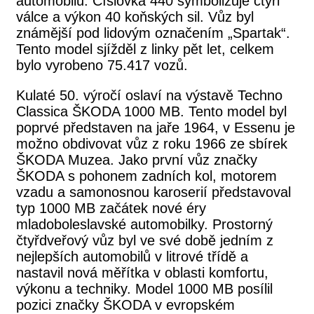
automobilu. Číslovka 440 symbolizuje čtyři
válce a výkon 40 koňských sil. Vůz byl
známější pod lidovým označením „Spartak“.
Tento model sjížděl z linky pět let, celkem
bylo vyrobeno 75.417 vozů.
Kulaté 50. výročí oslaví na výstavě Techno
Classica ŠKODA 1000 MB. Tento model byl
poprvé představen na jaře 1964, v Essenu je
možno obdivovat vůz z roku 1966 ze sbírek
ŠKODA Muzea. Jako první vůz značky
ŠKODA s pohonem zadních kol, motorem
vzadu a samonosnou karoserií představoval
typ 1000 MB začátek nové éry
mladoboleslavské automobilky. Prostorný
čtyřdveřový vůz byl ve své době jedním z
nejlepších automobilů v litrové třídě a
nastavil nová měřítka v oblasti komfortu,
výkonu a techniky. Model 1000 MB posílil
pozici značky ŠKODA v evropském