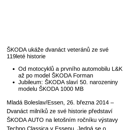
ŠKODA ukáže dvanáct veteránů ze své
119leté historie
Od motocyklů a prvního automobilu L&K
až po model ŠKODA Forman
Jubileum: ŠKODA slaví 50. narozeniny
modelu ŠKODA 1000 MB
​Mladá Boleslav/Essen, 26. března 2014 –
Dvanáct milníků ze své historie představí
ŠKODA AUTO na letošním ročníku výstavy
Techno Classica v Essenu. Jedná se o