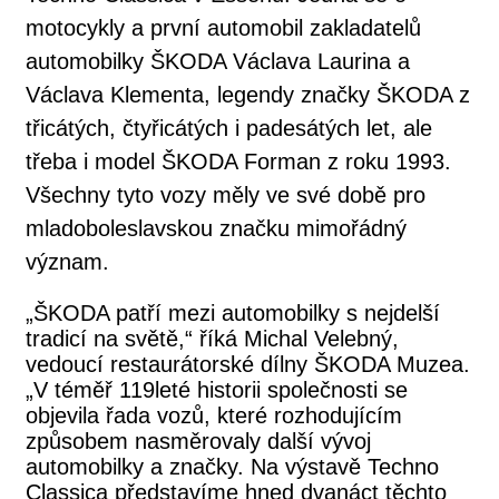
motocykly a první automobil zakladatelů
automobilky ŠKODA Václava Laurina a
Václava Klementa, legendy značky ŠKODA z
třicátých, čtyřicátých i padesátých let, ale
třeba i model ŠKODA Forman z roku 1993.
Všechny tyto vozy měly ve své době pro
mladoboleslavskou značku mimořádný
význam.
​„ŠKODA patří mezi automobilky s nejdelší
tradicí na světě,“ říká Michal Velebný,
vedoucí restaurátorské dílny ŠKODA Muzea.
„V téměř 119leté historii společnosti se
objevila řada vozů, které rozhodujícím
způsobem nasměrovaly další vývoj
automobilky a značky. Na výstavě Techno
Classica představíme hned dvanáct těchto