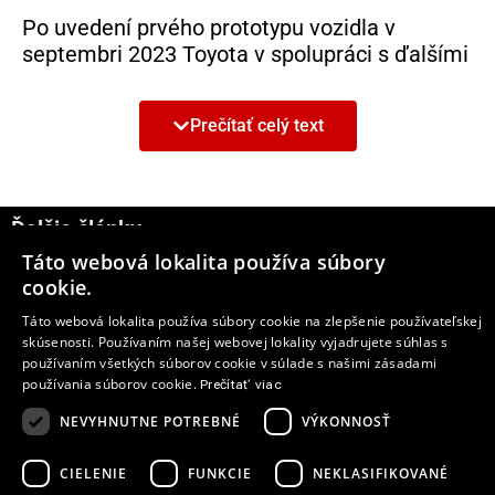
Po uvedení prvého prototypu vozidla v
septembri 2023 Toyota v spolupráci s ďalšími
členmi konzorcia s finančnou podporou
britskej vlády dospela do fázy intenzívneho
Prečítať celý text
vyhodnocovania a poloprevádzkového
nasadenia prototypov.
Európa má byť jedným z najväčších
Ďalšie články
trhov s vodíkom
Táto webová lokalita používa súbory
8
cookie.
Toyota presadzuje široký multi-technologický
Táto webová lokalita používa súbory cookie na zlepšenie používateľskej
prístup k uhlíkovej neutralite s využitím
skúsenosti. Používaním našej webovej lokality vyjadrujete súhlas s
rôznorodých riešení pohonu – hybridného
používaním všetkých súborov cookie v súlade s našimi zásadami
používania súborov cookie.
Prečítať viac
elektrického, plug-in hybridného, batériového
elektrického, palivových článkov a e-palív.
NEVYHNUTNE POTREBNÉ
VÝKONNOSŤ
Podľa predpokladov Toyoty bude Európa do
CIELENIE
FUNKCIE
NEKLASIFIKOVANÉ
roku 2030 jedným z najväčších trhov s