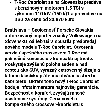
T-Roc Cabriolet sa na Slovensku predáva
s benzínovým motorom 1.5 TSI s
výkonom 110 kW (150 k)
1
a prevodovkou
DSG za cenu od 33.870 Euro
Bratislava – Spoločnosť Porsche Slovakia,
autorizovaný importér značky Volkswagen na
Slovensku, od februára spustila predpredaj
nového modelu T-Roc Cabriolet. Otvorená
verzia úspešného crossovera T-Roc má
jedinečnú koncepciu v kompaktnej triede.
Poskytuje zvýšenú polohu sedenia nad
cestou ako SUV, výrazný extrovertný dizajn a
k tomu klasickú plátennú otváraciu strechu
kabrioletu. Okrem toho nový T-Roc Cabriolet
boduje infotainmentom najnovšej generácie.
Bezpečnosť a komfort zvyšujú mnohé
asistenčné systémy. Cena nového
kompaktného crossover-kabrioletu s