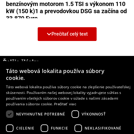
benzínovým motorom 1.5 TSI s výkonom 110
kW (150 k)
1
a prevodovkou DSG sa začína od
33.870 Euro.
„Accept no roof!“ – S týmto sloganom štartuje
Prečítať celý text
predaj nového modelu T-Roc Cabriolet.
Slogan poukazuje na hlavný prvok nového
automobilu – skladaciu plátennú strechu. Má
sériovo plne automatické elektrické
Ďalšie články
ovládanie, otvorí sa za 9 sekúnd a zatvorí za
Táto webová lokalita používa súbory
11 sekúnd. Otváranie a zatváranie strechy je
6
cookie.
možné aj počas jazdy do rýchlosti 30 km/h,
Táto webová lokalita používa súbory cookie na zlepšenie používateľskej
plátenná strecha sa odomyká a zamyká
skúsenosti. Používaním našej webovej lokality vyjadrujete súhlas s
elektrohydraulicky.
používaním všetkých súborov cookie v súlade s našimi zásadami
používania súborov cookie.
Prečítať viac
Nový kabriolet Volkswagen sa na Slovensku
NEVYHNUTNE POTREBNÉ
VÝKONNOSŤ
predáva v jedinej, bohato vybavenej verzii.
Obsahuje okrem iných prvkov štandardne
CIELENIE
FUNKCIE
NEKLASIFIKOVANÉ
napríklad 17-palcové disky z ľahkej zliatiny