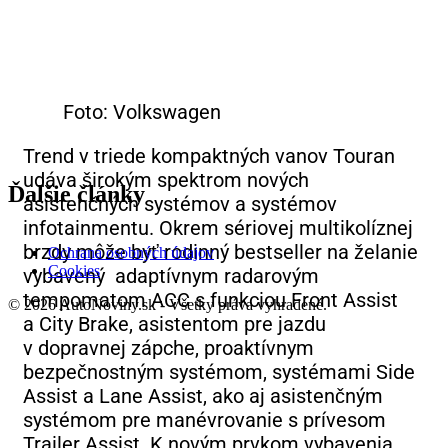
Foto: Volkswagen
Trend v triede kompaktných vanov Touran
udáva širokým spektrom nových
Ďalšie články
asistenčných systémov a systémov
infotainmentu. Okrem sériovej multikolíznej
brzdy môže byť rodinný bestseller na želanie
Ochrana osobných údajov
Cookies
vybavený adaptívnym radarovým
tempomatom ACC s funkciou Front Assist
© 2026 AutoNoviny.sk - Všetky práva vyhradené.
a City Brake, asistentom pre jazdu
v dopravnej zápche, proaktívnym
bezpečnostným systémom, systémami Side
Assist a Lane Assist, ako aj asistenčným
systémom pre manévrovanie s prívesom
Trailer Assist. K novým prvkom vybavenia