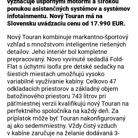
vyznačuje úspornými motormi a širokou
ponukou asistenčných systémov a systémov
infotainmentu. Nový Touran má na
Slovensku uvádzaciu cenu od 17.990 EUR.
Nový Touran kombinuje markantno-športový
vzhľad s množstvom inteligentne riešených
detailov. Jeho interiér bol kompletne
prepracovaný. Novo vyvinuté sedadlá Fold-
Flat s úchytmi Isofix pre detské sedačky na
šiestich miestach umožňujú vysoko
variabilné využívanie kabíny. Celkovo 47
odkladacích priestorov a základný objem
batožinového priestoru 743 litrov pri
päťmiestnej verzii kvalifikujú nový Touran na
perfektného spoločníka na každý deň. Za
príplatok môže byť Touran nakonfigurovaný
aj ako sedemmiestny. Vždy čistý vzduch
v kabíne zaručuje na želanie dodávaná 3-