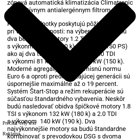
zónová automatická klimatizácia Climatronic
s inovatívnym antialergénnym filtrom.
Pohonné jednotky poskytujú pôžitok z jazdy
pri vysokej účinnosti: na výber sú spočiatku
dva benzínové motory 1.2 TSI a 1.4 TSI
s výkonmi 81 kW (110 k) a 110 kW (150 PS)
ako aj dva turbodiesle 1.6 TDI a 2.0 TDI
s výkonmi 81 kW (110 k) a 110 kW (150 k).
Moderné agregáty spĺňajú emisnú normu
Euro 6 a oproti predchádzajúcej generácii sú
úspornejšie maximálne až o 19 percent.
Systém Štart-Stop a režim rekuperácie sú
súčasťou štandardného vybavenia. Neskôr
budú nasledovať obidva špičkové motory 1.8
TSI s výkonom 132 kW (180 k) a 2.0 TDI
s výkonom 140 kW (190 k). Dva
Prečítať celý text
najvýkonnejšie motory sa budú štandardne
Reklama
kombinovať s prevodovkou DSG s dvoma