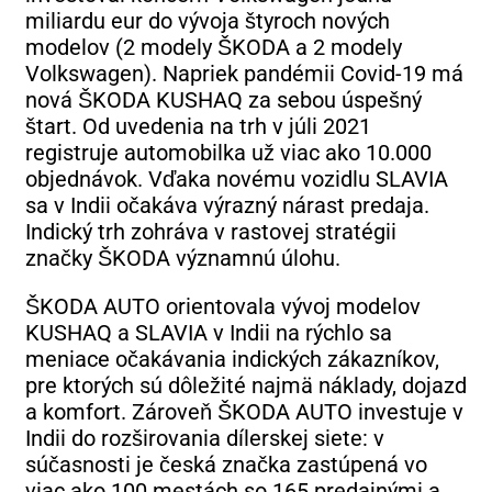
miliardu eur do vývoja štyroch nových
modelov (2 modely ŠKODA a 2 modely
Volkswagen). Napriek pandémii Covid-19 má
nová ŠKODA KUSHAQ za sebou úspešný
štart. Od uvedenia na trh v júli 2021
registruje automobilka už viac ako 10.000
objednávok. Vďaka novému vozidlu SLAVIA
sa v Indii očakáva výrazný nárast predaja.
Indický trh zohráva v rastovej stratégii
značky ŠKODA významnú úlohu.
ŠKODA AUTO orientovala vývoj modelov
KUSHAQ a SLAVIA v Indii na rýchlo sa
meniace očakávania indických zákazníkov,
pre ktorých sú dôležité najmä náklady, dojazd
a komfort. Zároveň ŠKODA AUTO investuje v
Indii do rozširovania dílerskej siete: v
súčasnosti je česká značka zastúpená vo
viac ako 100 mestách so 165 predajnými a