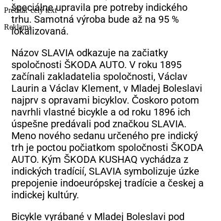
špeciálne upravila pre potreby indického
Prečítať celý text
trhu. Samotná výroba bude až na 95 %
Reklama
lokalizovaná.
Názov SLAVIA odkazuje na začiatky
spoločnosti ŠKODA AUTO. V roku 1895
začínali zakladatelia spoločnosti, Václav
Laurin a Václav Klement, v Mladej Boleslavi
najprv s opravami bicyklov. Čoskoro potom
navrhli vlastné bicykle a od roku 1896 ich
úspešne predávali pod značkou SLAVIA.
Meno nového sedanu určeného pre indický
trh je poctou počiatkom spoločnosti ŠKODA
AUTO. Kým ŠKODA KUSHAQ vychádza z
indických tradícií, SLAVIA symbolizuje úzke
prepojenie indoeurópskej tradície a českej a
indickej kultúry.
Bicykle vyrábané v Mladej Boleslavi pod