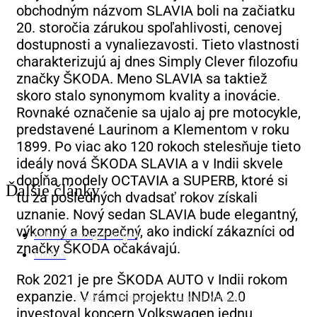
obchodným názvom SLAVIA boli na začiatku
20. storočia zárukou spoľahlivosti, cenovej
dostupnosti a vynaliezavosti. Tieto vlastnosti
charakterizujú aj dnes Simply Clever filozofiu
značky ŠKODA. Meno SLAVIA sa taktiež
skoro stalo synonymom kvality a inovácie.
Rovnaké označenie sa ujalo aj pre motocykle,
predstavené Laurinom a Klementom v roku
1899. Po viac ako 120 rokoch stelesňuje tieto
ideály nová ŠKODA SLAVIA a v Indii skvele
dopĺňa modely OCTAVIA a SUPERB, ktoré si
Ďalšie články
tu za posledných dvadsať rokov získali
uznanie. Nový sedan SLAVIA bude elegantný,
výkonný a bezpečný, ako indickí zákazníci od
Ochrana osobných údajov
značky ŠKODA očakávajú.
Cookies
Rok 2021 je pre ŠKODA AUTO v Indii rokom
expanzie. V rámci projektu INDIA 2.0
© 2026 AutoNoviny.sk - Všetky práva vyhradené.
investoval koncern Volkswagen jednu