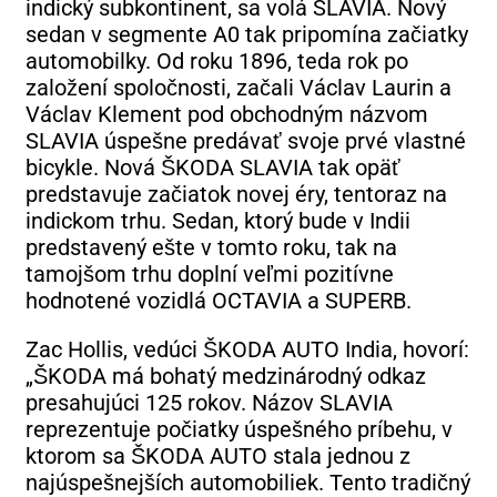
indický subkontinent, sa volá SLAVIA. Nový
sedan v segmente A0 tak pripomína začiatky
automobilky. Od roku 1896, teda rok po
založení spoločnosti, začali Václav Laurin a
Václav Klement pod obchodným názvom
SLAVIA úspešne predávať svoje prvé vlastné
bicykle. Nová ŠKODA SLAVIA tak opäť
predstavuje začiatok novej éry, tentoraz na
indickom trhu. Sedan, ktorý bude v Indii
predstavený ešte v tomto roku, tak na
tamojšom trhu doplní veľmi pozitívne
hodnotené vozidlá OCTAVIA a SUPERB.
Zac Hollis, vedúci ŠKODA AUTO India, hovorí:
„ŠKODA má bohatý medzinárodný odkaz
presahujúci 125 rokov. Názov SLAVIA
reprezentuje počiatky úspešného príbehu, v
ktorom sa ŠKODA AUTO stala jednou z
najúspešnejších automobiliek. Tento tradičný