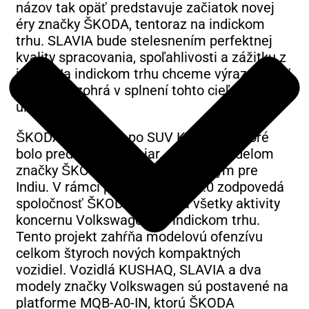
názov tak opäť predstavuje začiatok novej
éry značky ŠKODA, tentoraz na indickom
trhu. SLAVIA bude stelesnením perfektnej
kvality spracovania, spoľahlivosti a zážitku z
jazdy. Na indickom trhu chceme výrazne rásť
a SLAVIA zohrá v splnení tohto cieľa kľúčovú
úlohu.“
ŠKODA SLAVIA je po SUV KUSHAQ, ktoré
bolo predstavené na jar, druhým modelom
značky ŠKODA špeciálne vyvinutým pre
Indiu. V rámci projektu INDIA 2.0 zodpovedá
spoločnosť ŠKODA AUTO za všetky aktivity
koncernu Volkswagen na indickom trhu.
Tento projekt zahŕňa modelovú ofenzívu
celkom štyroch nových kompaktných
vozidiel. Vozidlá KUSHAQ, SLAVIA a dva
modely značky Volkswagen sú postavené na
platforme MQB-A0-IN, ktorú ŠKODA