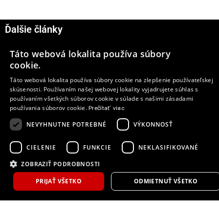
Nový Renault Laguna je opäť charakteristický
Ďalšie články
použitím tých najlepších technológií. Patria
medzi ne systémy ako:
Táto webová lokalita používa súbory
6
Renault R-Link, integrovaný
cookie.
multimediálny tablet s online pripojením,
Táto webová lokalita používa súbory cookie na zlepšenie používateľskej
výnimočný podvozok s technológiou
skúsenosti. Používaním našej webovej lokality vyjadrujete súhlas s
4CONTROL,
používaním všetkých súborov cookie v súlade s našimi zásadami
používania súborov cookie.
audiosystém Bose® s prémiovým
Prečítať viac
zvukom šitým na mieru.
NEVYHNUTNE POTREBNÉ
VÝKONNOSŤ
K dispozícii bude aj exkluzívna verzia GT
CIELENIE
FUNKCIE
NEKLASIFIKOVANÉ
4CONTROL so športovým volantom, hlavicou
ZOBRAZIŤ PODROBNOSTI
radiacej páky a hliníkovými pedálmi, vybavená
Hyundai IONIQ 9 Calligraphy Black Ink:
výkonným motorom Energy 2,0 dCi 175 a
PRIJAŤ VŠETKO
ODMIETNUŤ VŠETKO
Nový vrchol v prémiových elektrických
podvozkom so 4 aktívne riadenými kolesami.
SUV
Nový Renault Laguna je v predaji na
Tlačová správa
7 augusta, 2026