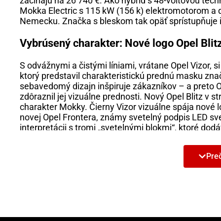
začínajú na 26 740 €. Ako hybrid s 48-voltovou techn
Mokka Electric s 115 kW (156 k) elektromotorom a
Nemecku. Značka s bleskom tak opäť sprístupňuje 
Vybrúsený charakter: Nové logo Opel Blitz
S odvážnymi a čistými líniami, vrátane Opel Vizor,
ktorý predstavil charakteristickú prednú masku zna
sebavedomý dizajn inšpiruje zákazníkov – a preto 
zdôraznil jej vizuálne prednosti. Nový Opel Blitz v 
charakter Mokky. Čierny Vizor vizuálne spája nové l
novej Opel Frontera, známy svetelný podpis LED svet
interpretácii s tromi „svetelnými blokmi“, ktoré d
Podľa motta „black is beautiful“ bude v každej verzi
Preč
vedúca od kapoty po zadnú časť nad bočnými oknam
zároveň pôsobí športovo elegantne. Lesklý čierny 
líniu okien v bočnej lište a zvýrazňuje štýlový vzhľ
aero disky (dostupné pre Mokka Electric) a prepra
Mokka navyše úplne upustila od chrómových aplikáci
Detox a Greenovation: Nový interiér Mokk