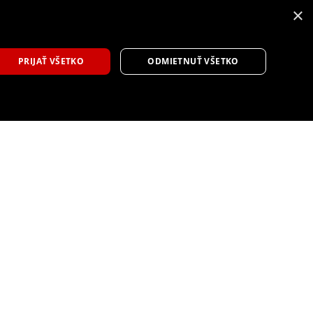
×
9
PRIJAŤ VŠETKO
ODMIETNUŤ VŠETKO
Toyota GR86 s čiastočnou modernizáciou
prináša vylepšený dizajn a ovládanie
Tlačová správa
6 augusta, 2026
športové auto facelift
,
Toyota
,
Toyota GR86