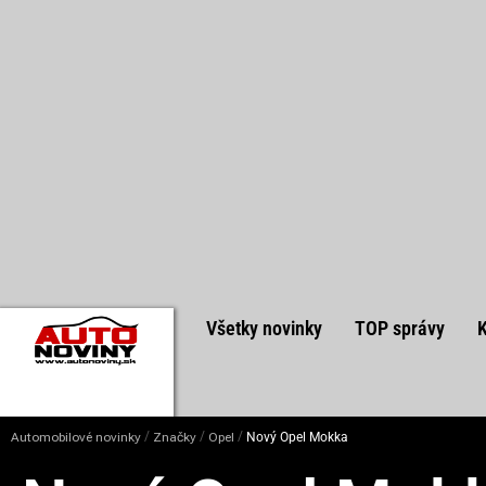
Všetky novinky
TOP správy
/
/
/
Automobilové novinky
Značky
Opel
Nový Opel Mokka