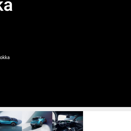
ka
okka