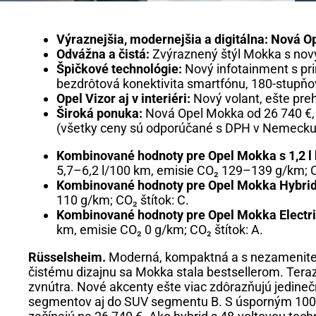
Výraznejšia, modernejšia a digitálna: Nová 
Odvážna a čistá:
Zvýraznený štýl Mokka s nov
Špičkové technológie:
Nový infotainment s p
bezdrôtová konektivita smartfónu, 180-stup
Opel Vizor aj v interiéri:
Nový volant, ešte pre
Široká ponuka:
Nová Opel Mokka od 26 740 €, 
(všetky ceny sú odporúčané s DPH v Nemecku
Kombinované hodnoty pre Opel Mokka s 1,2 
5,7–6,2 l/100 km, emisie CO₂ 129–139 g/km; CO
Kombinované hodnoty pre Opel Mokka Hybrid
110 g/km; CO₂ štítok: C.
Kombinované hodnoty pre Opel Mokka Electri
km, emisie CO₂ 0 g/km; CO₂ štítok: A.
Rüsselsheim.
Moderná, kompaktná a s nezamenite
čistému dizajnu sa Mokka stala bestsellerom. Teraz
zvnútra. Nové akcenty ešte viac zdôrazňujú jedineč
segmentov aj do SUV segmentu B. S úsporným 100 