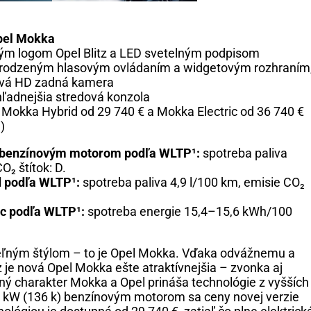
Opel Mokka
ým logom Opel Blitz a LED svetelným podpisom
rirodzeným hlasovým ovládaním a widgetovým rozhraním
ňová HD zadná kamera
hľadnejšia stredová konzola
Mokka Hybrid od 29 740 € a Mokka Electric od 36 740 €
)
l benzínovým motorom podľa WLTP¹:
spotreba paliva
₂ štítok: D.
 podľa WLTP¹:
spotreba paliva 4,9 l/100 km, emisie CO₂
c podľa WLTP¹:
spotreba energie 15,4–15,6 kWh/100
ľným štýlom – to je Opel Mokka. Vďaka odvážnemu a
 je nová Opel Mokka ešte atraktívnejšia – zvonka aj
ný charakter Mokka a Opel prináša technológie z vyšších
kW (136 k) benzínovým motorom sa ceny novej verzie