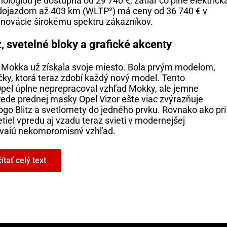
ológiou je dostupná od 29 740 €, zatiaľ čo plne elektrick
 dojazdom až 403 km (WLTP²) má ceny od 36 740 € v
inovácie širokému spektru zákazníkov.
, svetelné bloky a grafické akcenty
 si Mokka už získala svoje miesto. Bola prvým modelom,
čky, ktorá teraz zdobí každý nový model. Tento
Opel úplne neprepracoval vzhľad Mokky, ale jemne
strede prednej masky Opel Vizor ešte viac zvýrazňuje
ogo Blitz a svetlomety do jedného prvku. Rovnako ako pri
iel vpredu aj vzadu teraz svieti v modernejšej
odávajú nekompromisný vzhľad.
i v budúcnosti pozornosť pútať čierna dizajnová línia
ítať celý text
i. Čierne oplastovanie vpredu, vzadu a nad kolesami
pás prechádzajúci cez spodnú časť dverí až dozadu odráž
ad. V súlade s prístupom Opel „Greenovation“ špeciálne
covaný predný nárazník zlepšujú aerodynamiku. Nová
í na exteriéri.
y v novom svetle