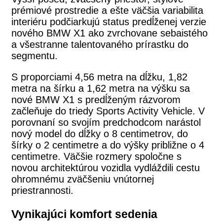
prémiové prostredie a ešte väčšia variabilita
interiéru podčiarkujú status predĺženej verzie
nového BMW X1 ako zvrchovane sebaistého
a všestranne talentovaného prírastku do
segmentu.
S proporciami 4,56 metra na dĺžku, 1,82
metra na šírku a 1,62 metra na výšku sa
nové BMW X1 s predĺženým rázvorom
začleňuje do triedy Sports Activity Vehicle. V
porovnaní so svojím predchodcom narástol
nový model do dĺžky o 8 centimetrov, do
šírky o 2 centimetre a do výšky približne o 4
centimetre. Väčšie rozmery spoločne s
novou architektúrou vozidla vydláždili cestu
ohromnému zväčšeniu vnútornej
priestrannosti.
Vynikajúci komfort sedenia