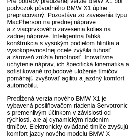
Pre potreby predĺženej verzie BMW X1 bol
podvozok pôvodného BMW X1 úplne
prepracovaný. Pozostáva zo zavesenia typu
MacPherson na prednej náprave
a z viacprvkového zavesenia kolies na
zadnej náprave. Inteligentná ľahká
konštrukcia s vysokým podielom hliníka a
vysokopevnostnej ocele zvýšila tuhosť
a zároveň znížila hmotnosť. Inovatívne
uchytenie náprav, ich špecifická kinematika a
sofistikované trojbodové uloženie tlmičov
pomáhajú zvyšovať agilitu a jazdný komfort
automobilu.
Predĺžená verzia nového BMW X1 je
vybavená posilňovačom riadenia Servotronic
s premenlivým účinkom v závislosti od
rýchlosti, ale aj dynamickým riadením
tlmičov. Elektronicky ovládané tlmiče zvyšujú
komfort jazdy nového modelu BMW X