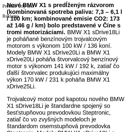
Nové BMW X1 s predĺženým rázvorom
Prečítať celý text
(kombinovaná spotreba paliva: 7,3 – 6,1 l
Reklama
/ 100 km; kombinované emisie CO2: 173
až 146 g / km) bolo predstavené v Číne s
tromi motorizáciami.
BMW X1 sDrive18Li
je poháňané benzínovým trojvalcovým
motorom s výkonom 100 kW / 136 koní.
Modely BMW X1 sDrive20Li a BMW X1
xDrive20Li poháňa štvorvalcový benzínový
motor s výkonom 141 kW / 192 k, zatiaľ čo
ďalší štvorvalec produkujúci maximálny
výkon 170 kW / 231 k poháňa BMW X1
xDrive25Li.
Trojvalcový motor pod kapotou nového BMW
X1 sDrive18Li je štandardne spojený so
šesťstupňovou prevodovkou Steptronic,
zatiaľ čo vo zvyšných modeloch je
štandardom osemstupňová prevodovka