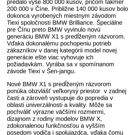
predalo vyše 800 000 kusov, pričom takmer
200 000 v Číne. Približne 140 000 kusov bolo
dokonca vyrobených miestnym závodom
Tiexi spoločnosti BMW Brilliance. Špeciálne
pre Čínu preto BMW vyvinulo novú
generáciu BMW X1 s predĺženým rázvorom.
Vďaka dokonalému pochopeniu potrieb
zákazníkov v danej kategórii model novej
generácie ešte viac vyhovuje ich
požiadavkám. Vyrába sa v spomínanom
závode Tiexi v Šen-jangu.
Nové BMW X1 s predĺženým rázvorom
ponúka obzvlášť veľkorysý priestor v zadnej
časti a zároveň vystupuje do popredia v
oblasti univerzálnosti a kvality. Môže sa
pochváliť výrazne väčšími rozmermi,
dizajnom z rodiny modelov BMW X,
zdokonalenou funkčnosťou a vyšším
posedom vodiča i spolujazdca, vďaka čomu