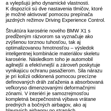
a vylepšujú jeho dynamické vlastnosti.
K dispozícii sú dve nastavenia tlmičov, ktoré
je možné aktivovať pomocou prepínača
jazdných režimov Driving Experience Control.
Štruktúra karosérie nového BMW X1 s
predĺženým rázvorom sa vyznačuje ako
zvýšenou torznou tuhosťou, tak aj
optimalizovanou hmotnosťou – výsledok
inteligentnej kombinácie materiálov skeletu
karosérie. Následkom toho je automobil
agilnejší a efektívnejší a zároveň poskytuje
vynikajúcu ochranu pasažierom. Sila nárazu
je pri kolízii odklonená pomocou precízne
definovaných dráh zaťaženia a absorbovaná
veľkoryso dimenzovanými deformačnými
zónami. V interiéri je samozrejmosťou
kompletná bezpečnostná výbava vrátane
predných a bočných airbagov, ako aj
hlavových airbagov po stranách