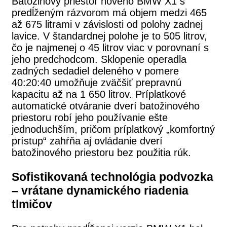
Batožinový priestor nového BMW X1 s
predĺženým rázvorom má objem medzi 465
až 675 litrami v závislosti od polohy zadnej
lavice. V štandardnej polohe je to 505 litrov,
čo je najmenej o 45 litrov viac v porovnaní s
jeho predchodcom. Sklopenie operadla
zadných sedadiel deleného v pomere
40:20:40 umožňuje zväčšiť prepravnú
kapacitu až na 1 650 litrov. Príplatkové
automatické otváranie dverí batožinového
priestoru robí jeho používanie ešte
jednoduchším, pričom príplatkový „komfortný
prístup“ zahŕňa aj ovládanie dverí
batožinového priestoru bez použitia rúk.
Sofistikovaná technológia podvozka
– vrátane dynamického riadenia
tlmičov