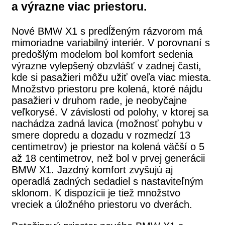
a výrazne viac priestoru.
Nové BMW X1 s predĺženým rázvorom má
mimoriadne variabilný interiér. V porovnaní s
predošlým modelom bol komfort sedenia
výrazne vylepšený obzvlášť v zadnej časti,
kde si pasažieri môžu užiť oveľa viac miesta.
Množstvo priestoru pre kolená, ktoré nájdu
pasažieri v druhom rade, je neobyčajne
veľkorysé. V závislosti od polohy, v ktorej sa
nachádza zadná lavica (možnosť pohybu v
smere dopredu a dozadu v rozmedzí 13
centimetrov) je priestor na kolená väčší o 5
až 18 centimetrov, než bol v prvej generácii
BMW X1. Jazdný komfort zvyšujú aj
operadlá zadných sedadiel s nastaviteľným
sklonom. K dispozícii je tiež množstvo
vreciek a úložného priestoru vo dverách.