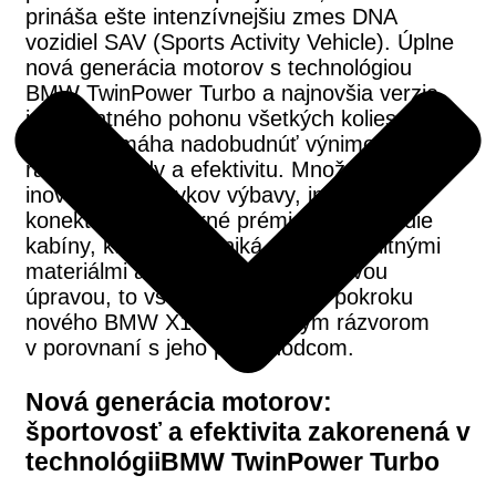
prináša ešte intenzívnejšiu zmes DNA
vozidiel SAV (Sports Activity Vehicle). Úplne
nová generácia motorov s technológiou
BMW TwinPower Turbo a najnovšia verzia
inteligentného pohonu všetkých kolies BMW
xDrive pomáha nadobudnúť výnimočnú
radosť z jazdy a efektivitu. Množstvo
inovatívnych prvkov výbavy, inteligentná
konektivita, moderné prémiové prostredie
kabíny, ktoré tiež vyniká vysoko kvalitnými
materiálmi a vynikajúcou povrchovou
úpravou, to všetko je dôkazom pokroku
nového BMW X1 s predĺženým rázvorom
v porovnaní s jeho predchodcom.
Nová generácia motorov:
športovosť a efektivita zakorenená v
technológiiBMW TwinPower Turbo