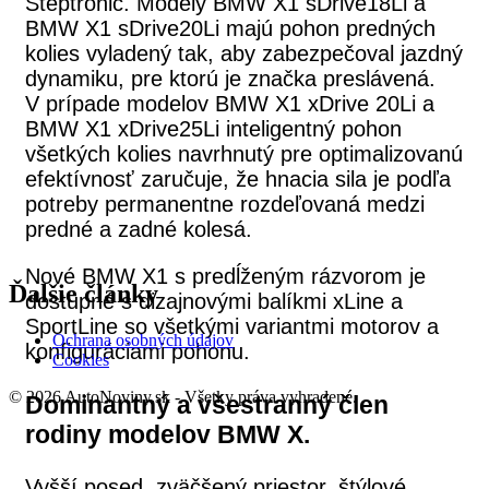
Steptronic. Modely BMW X1 sDrive18Li a
BMW X1 sDrive20Li majú pohon predných
kolies vyladený tak, aby zabezpečoval jazdný
dynamiku, pre ktorú je značka preslávená.
V prípade modelov BMW X1 xDrive 20Li a
BMW X1 xDrive25Li inteligentný pohon
všetkých kolies navrhnutý pre optimalizovanú
efektívnosť zaručuje, že hnacia sila je podľa
potreby permanentne rozdeľovaná medzi
predné a zadné kolesá.
Nové BMW X1 s predĺženým rázvorom je
Ďalšie články
dostupné s dizajnovými balíkmi xLine a
SportLine so všetkými variantmi motorov a
Ochrana osobných údajov
konfiguráciami pohonu.
Cookies
© 2026 AutoNoviny.sk - Všetky práva vyhradené.
Dominantný a všestranný člen
rodiny modelov BMW X.
Vyšší posed, zväčšený priestor, štýlové