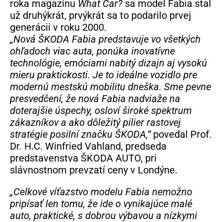
roka magazínu
What Car?
sa model Fabia stal
už druhýkrát, prvýkrát sa to podarilo prvej
generácii v roku 2000.
„Nová ŠKODA Fabia predstavuje vo všetkých
ohľadoch viac auta, ponúka inovatívne
technológie, emóciami nabitý dizajn aj vysokú
mieru praktickosti. Je to ideálne vozidlo pre
modernú mestskú mobilitu dneška. Sme pevne
presvedčení, že nová Fabia nadviaže na
doterajšie úspechy, osloví široké spektrum
zákazníkov a ako dôležitý pilier rastovej
stratégie posilní značku ŠKODA,“
povedal Prof.
Dr. H.C. Winfried Vahland, predseda
predstavenstva ŠKODA AUTO, pri
slávnostnom prevzatí ceny v Londýne.
„Celkové víťazstvo modelu Fabia nemožno
pripísať len tomu, že ide o vynikajúce malé
auto, praktické, s dobrou výbavou a nízkymi