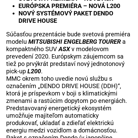
EURÓPSKA PREMIÉRA – NOVÁ L200
NOVÝ SYSTÉMOVÝ PAKET DENDO
DRIVE HOUSE
Súčasťou prezentácie bude svetová premiéra
modelu
MITSUBISHI ENGELBERG TOURER
a
kompaktného SUV
ASX
v modelovom
prevedení 2020. Európskym záujemcom sa
tiež po prvýkrát predstaví nový jednotonový
pick-up
L200
.
MMC okrem toho uvedie novú službu s
označením „DENDO DRIVE HOUSE (DDH)“,
ktorá je príspevkom v boji s klimatickými
zmenami a rastúcim dopytom po energiách.
Predstavovaný energetický ekosystém
umožňuje majiteľom automaticky
produkovať, ukladať a zdieľať elektrickú
energiu medzi vozidlom a domácnosťou.
Paket s označením Dendo (v japončine