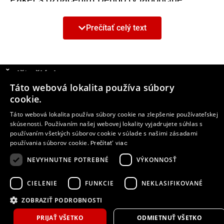
„elektrický“) predstavuje systém zložený z
fotovoltaických panelov, obojsmernej
Prečítať celý text
nabíjačky využívajúcej technológiu V2H
(„vehicle to home“, teda automobil-
domácnosť), akumulátora pre ukladanie
energie a plug-in hybridného modelu
Ďalšie články
Mitsubishi.
Táto webová lokalita používa súbory
cookie.
6
PREHĽAD EXPOZÍCIE MMC
Táto webová lokalita používa súbory cookie na zlepšenie používateľskej
skúsenosti. Používaním našej webovej lokality vyjadrujete súhlas s
používaním všetkých súborov cookie v súlade s našimi zásadami
Súčasťou expozície MMC bude model
používania súborov cookie.
Prečítať viac
MITSUBISHI ENGELBERG TOURER
,
kompaktné SUV
ASX
v modelovom prevedení
NEVYHNUTNE POTREBNÉ
VÝKONNOSŤ
2020 (na niektorých trhoch známe aj pod
označením RVR alebo Outlander Sport) a
CIELENIE
FUNKCIE
NEKLASIFIKOVANÉ
jednotonový pick-up
L200
v modelovom
ZOBRAZIŤ PODROBNOSTI
prevedení 2020 pre európske trhy.
PRIJAŤ VŠETKO
ODMIETNUŤ VŠETKO