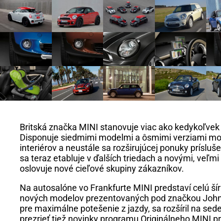
Britská značka MINI stanovuje viac ako kedykoľvek 
Disponuje siedmimi modelmi a ôsmimi verziami mot
interiérov a neustále sa rozširujúcej ponuky prísl
sa teraz etabluje v ďalších triedach a novými, v
oslovuje nové cieľové skupiny zákazníkov.
Na autosalóne vo Frankfurte MINI predstaví celú 
nových modelov prezentovaných pod značkou John 
pre maximálne potešenie z jazdy, sa rozšíril na se
prezrieť tiež novinky programu Originálneho MINI p