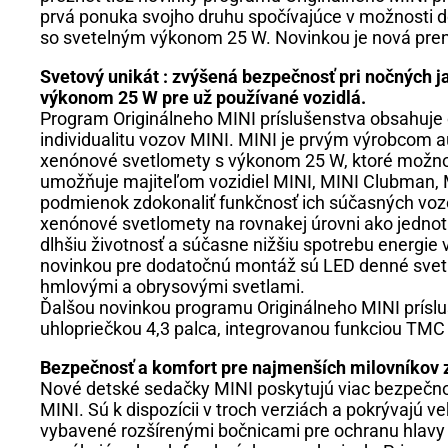
prvá ponuka svojho druhu spočívajúce v možnosti d
so svetelným výkonom 25 W. Novinkou je nová pren
Svetový unikát : zvýšená bezpečnosť pri nočných
výkonom 25 W pre už používané vozidlá.
Program Originálneho MINI príslušenstva obsahuje c
individualitu vozov MINI. MINI je prvým výrobcom a
xenónové svetlomety s výkonom 25 W, ktoré možno 
umožňuje majiteľom vozidiel MINI, MINI Clubman, 
podmienok zdokonaliť funkčnosť ich súčasných vozov.
xenónové svetlomety na rovnakej úrovni ako jednot
dlhšiu životnosť a súčasne nižšiu spotrebu energie
novinkou pre dodatočnú montáž sú LED denné svetl
hmlovými a obrysovými svetlami.
Ďalšou novinkou programu Originálneho MINI príslu
uhlopriečkou 4,3 palca, integrovanou funkciou TMC
Bezpečnosť a komfort pre najmenších milovníkov 
Nové detské sedačky MINI poskytujú viac bezpečno
MINI. Sú k dispozícii v troch verziách a pokrývajú v
vybavené rozšírenými bočnicami pre ochranu hlavy