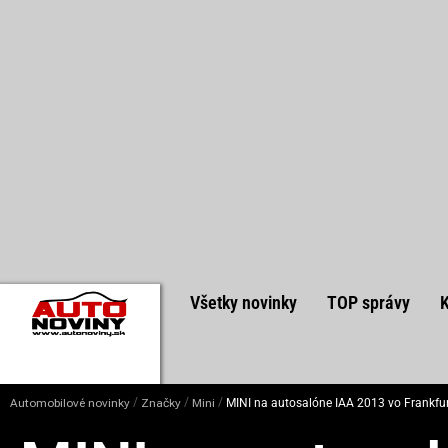
Všetky novinky
TOP správy
/
/
/
Automobilové novinky
Značky
Mini
MINI na autosalóne IAA 2013 vo Frankfur