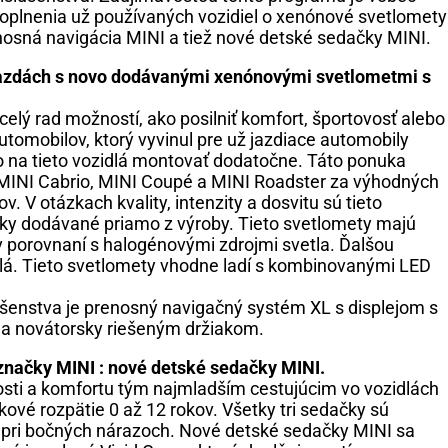
oplnenia už používaných vozidiel o xenónové svetlomety
osná navigácia MINI a tiež nové detské sedačky MINI.
 jazdách s novo dodávanými xenónovými svetlometmi s
elý rad možností, ako posilniť komfort, športovosť alebo
utomobilov, ktorý vyvinul pre už jazdiace automobily
na tieto vozidlá montovať dodatočne. Táto ponuka
MINI Cabrio, MINI Coupé a MINI Roadster za výhodných
 V otázkach kvality, intenzity a dosvitu sú tieto
ky dodávané priamo z výroby. Tieto svetlomety majú
 v porovnaní s halogénovými zdrojmi svetla. Ďalšou
á. Tieto svetlomety vhodne ladí s kombinovanými LED
šenstva je prenosný navigačný systém XL s displejom s
 a novátorsky riešeným držiakom.
značky MINI : nové detské sedačky MINI.
sti a komfortu tým najmladším cestujúcim vo vozidlách
ekové rozpätie 0 až 12 rokov. Všetky tri sedačky sú
 pri bočných nárazoch. Nové detské sedačky MINI sa