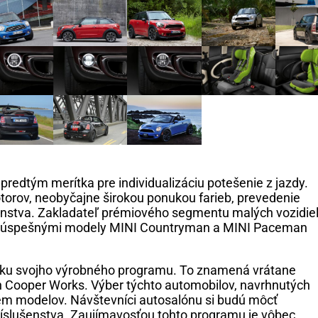
predtým merítka pre individualizáciu potešenie z jazdy.
orov, neobyčajne širokou ponukou farieb, prevedenie
ušenstva. Zakladateľ prémiového segmentu malých vozidie
eľmi úspešnými modely MINI Countryman a MINI Paceman
šírku svojho výrobného programu. To znamená vrátane
Cooper Works. Výber týchto automobilov, navrhnutých
dem modelov. Návštevníci autosalónu si budú môcť
ríslušenstva. Zaujímavosťou tohto programu je vôbec