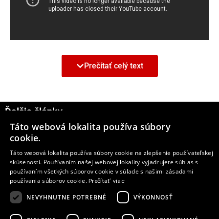
Prečítať celý text
Ďalšie články
Táto webová lokalita používa súbory
6
cookie.
Táto webová lokalita používa súbory cookie na zlepšenie používateľskej
skúsenosti. Používaním našej webovej lokality vyjadrujete súhlas s
používaním všetkých súborov cookie v súlade s našimi zásadami
používania súborov cookie.
Dizajn a dynamika športových
Prečítať viac
automobilov Jaguar v päťmiestnom
NEVYHNUTNE POTREBNÉ
VÝKONNOSŤ
kompaktnom výkonnom SUV
Najnovšie riešenia v oblasti konektivity a