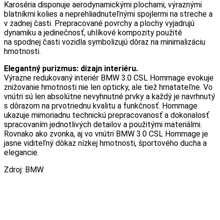
Karoséria disponuje aerodynamickými plochami, výraznými
blatníkmi kolies a neprehliadnuteľnými spojlermi na streche a
v zadnej časti. Prepracované povrchy a plochy vyjadrujú
dynamiku a jedinečnosť, uhlíkové kompozity použité
na spodnej časti vozidla symbolizujú dôraz na minimalizáciu
hmotnosti.
Elegantný purizmus: dizajn interiéru.
Výrazne redukovaný interiér BMW 3.0 CSL Hommage evokuje
znižovanie hmotnosti nie len opticky, ale tiež hmatateľne. Vo
vnútri sú len absolútne nevyhnutné prvky a každý je navrhnutý
s dôrazom na prvotriednu kvalitu a funkčnosť. Hommage
ukazuje mimoriadnu technickú prepracovanosť a dokonalosť
spracovaním jednotlivých detailov a použitými materiálmi.
Rovnako ako zvonka, aj vo vnútri BMW 3.0 CSL Hommage je
jasne viditeľný dôkaz nízkej hmotnosti, športového ducha a
elegancie.
Zdroj: BMW