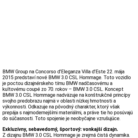
BMW Group na Concorso d’Eleganza Villa d’Este 22. mája
2015 predstaví nové BMW 3.0 CSL Hommage. Toto vozidlo
je poctou dizajnérskeho tímu BMW nadčasovému a
kultovému coupé zo 70. rokov – BMW 3.0 CSL. Koncept
BMW 3.0 CSL Hommage nadväzuje na konštrukčné princípy
svojho predobrazu najmä v oblasti nízkej hmotnosti a
výkonnosti. Odkazuje na pôvodný charakter, ktorý však
prepája s najmodernejšími materiálmi, a práve tie ho posúvajú
do súčasnosti. Toto spojenie je neobyčajne vzrušujúce.
Exkluzívny, sebavedomý, športový: vonkajší dizajn.
Z dizajnu BMW 3.0 CSL Hommage je zrejmá čistá dynamika.