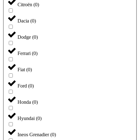
Citroën
(
0
)
Dacia
(
0
)
Dodge
(
0
)
Ferrari
(
0
)
Fiat
(
0
)
Ford
(
0
)
Honda
(
0
)
Hyundai
(
0
)
Ineos Grenadier
(
0
)