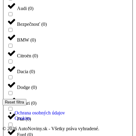
Audi
(
0
)
Bezpečnosť
(
0
)
BMW
(
0
)
Citroën
(
0
)
Dacia
(
0
)
Dodge
(
0
)
Reset filtra
Ferrari
(
0
)
Ochrana osobných údajov
Cookies
Fiat
(
0
)
© 2026 AutoNoviny.sk - Všetky práva vyhradené.
Ford
(
0
)