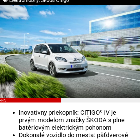
Elektromobily
,
Škoda Citigo
44%
e
Inovatívny priekopník: CITIGO
iV je
prvým modelom značky ŠKODA s plne
batériovým elektrickým pohonom
Dokonalé vozidlo do mesta: päťdverové