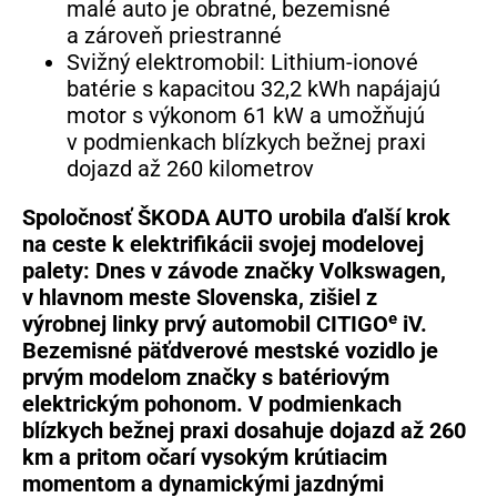
malé auto je obratné, bezemisné
a zároveň priestranné
Svižný elektromobil: Lithium-ionové
batérie s kapacitou 32,2 kWh napájajú
motor s výkonom 61 kW a umožňujú
v podmienkach blízkych bežnej praxi
dojazd až 260 kilometrov
Spoločnosť ŠKODA AUTO urobila ďalší krok
na ceste k elektrifikácii svojej modelovej
palety: Dnes v závode značky Volkswagen,
v hlavnom meste Slovenska, zišiel z
e
výrobnej linky prvý automobil CITIGO
iV.
Bezemisné päťdverové mestské vozidlo je
prvým modelom značky s batériovým
elektrickým pohonom. V podmienkach
blízkych bežnej praxi dosahuje dojazd až 260
km a pritom očarí vysokým krútiacim
momentom a dynamickými jazdnými