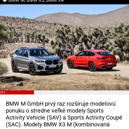
BMW M
,
BMW X3
,
BMW X4
26%
BMW M GmbH prvý raz rozširuje modelovú
ponuku o stredne veľké modely Sports
Activity Vehicle (SAV) a Sports Activity Coupé
(SAC). Modely BMW X3 M (kombinovaná