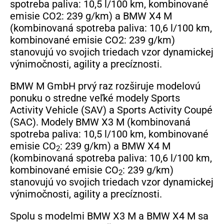
spotreba paliva: 10,5 l/100 km, kombinované
emisie CO2: 239 g/km) a BMW X4 M
(kombinovaná spotreba paliva: 10,6 l/100 km,
kombinované emisie CO2: 239 g/km)
stanovujú vo svojich triedach vzor dynamickej
výnimočnosti, agility a precíznosti.
BMW M GmbH prvý raz rozširuje modelovú
ponuku o stredne veľké modely Sports
Activity Vehicle (SAV) a Sports Activity Coupé
(SAC). Modely BMW X3 M (kombinovaná
spotreba paliva: 10,5 l/100 km, kombinované
emisie CO
: 239 g/km) a BMW X4 M
2
(kombinovaná spotreba paliva: 10,6 l/100 km,
kombinované emisie CO
: 239 g/km)
2
stanovujú vo svojich triedach vzor dynamickej
výnimočnosti, agility a precíznosti.
Spolu s modelmi BMW X3 M a BMW X4 M sa