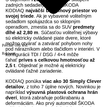
zadných sedadiel) ponúka ŠKODA
KODIAQ
najväčší batožinový priestor vo
svojej triede
. Ak je vybavené voliteľným
sedadlom spolujazdca so sklopným
operadlom, zmestia sa do SUV
predmety
dlhé až 2,80 m
. Súčasťou voliteľnej výbavy
sú elektricky ovládané piate dvere, ktoré
možno otvárať a zatvárať pohybom nohy
Prečítať celý text
pod nárazníkom alebo tlačidlom v interiéri. V
Reklama
konfigurácii TDI / DSG / 4×4 môže
ťahať
príves s celkovou hmotnosťou až
2,5 t
. Objednať je možné aj elektricky
ovládané ťažné zariadenie.
KODIAQ ponúka
viac ako 30 Simply Clever
detailov
, z toho 7 úplne nových. Novinkou je
napríklad
výsuvná plastová ochrana hrán
dverí
, ktorá zabraňuje poškrabaniu a
deformáciám. Ako prvý automobil ŠKODA