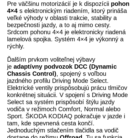
Pre väčšinu motorizácií je k dispozícii
pohon
4×4
s elektronickým riadením, ktorý prináša
veľké výhody v oblasti trakcie, stability a
bezpečnosti jazdy, a to aj mimo cesty.
Srdcom pohonu 4×4 je elektronicky riadená
lamelová spojka. Systém 4×4 je výkonný a
rýchly.
Ďalším prvkom voliteľnej výbavy
je
adaptívny podvozok DCC (Dynamic
Chassis Control)
, spojený s voľbou
jazdného profilu Driving Mode Select.
Elektrické ventily prispôsobujú prácu tlmičov
konkrétnej situácii. V spojení s Driving Mode
Select sa systém prispôsobí štýlu jazdy
vodiča v režimoch Comfort, Normal alebo
Sport. ŠKODA KODIAQ pokračuje v jazde i
tam, kde spevnená cesta končí.
Jednoduchým stlačením tlačidla sa vodič
dostane do režimu
Offroad
. Tu sa funkcia