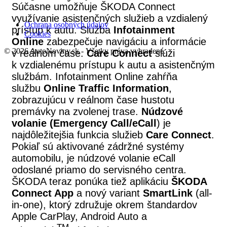
Súčasne umožňuje ŠKODA Connect
využívanie asistenčných služieb a vzdialený
Ochrana osobných údajov
prístup k autu. Služba
Infotainment
Cookies
Online
zabezpečuje navigáciu a informácie
© 2026 AutoNoviny.sk - Všetky práva vyhradené.
v reálnom čase.
Care Connect
slúži
k vzdialenému prístupu k autu a asistenčným
službám. Infotainment Online zahŕňa
službu
Online Traffic Information
,
zobrazujúcu v reálnom čase hustotu
premávky na zvolenej trase.
Núdzové
volanie (Emergency Call/eCall
) je
najdôležitejšia funkcia služieb
Care Connect
.
Pokiaľ sú aktivované zádržné systémy
automobilu, je núdzové volanie eCall
odoslané priamo do servisného centra.
ŠKODA teraz ponúka tiež aplikáciu
ŠKODA
Connect App
a
nový variant
SmartLink
(all-
in-one), ktorý združuje okrem štandardov
Apple CarPlay, Android Auto a