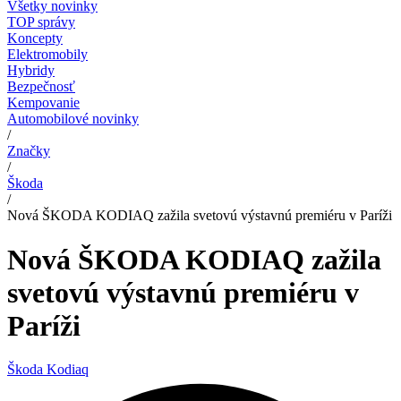
Všetky novinky
TOP správy
Koncepty
Elektromobily
Hybridy
Bezpečnosť
Kempovanie
Automobilové novinky
/
Značky
/
Škoda
/
Nová ŠKODA KODIAQ zažila svetovú výstavnú premiéru v Paríži
Nová ŠKODA KODIAQ zažila
svetovú výstavnú premiéru v
Paríži
Škoda Kodiaq