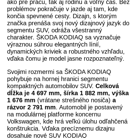
ako pre prácu, tak aj rodinu a voľný čas. Bez
problémov pokračuje v jazde aj tam, kde
končia spevnené cesty. Dizajn, s ktorým
značka prenáša svoj nový dizajnový jazyk do
segmentu SUV, odráža všestranný
charakter. ŠKODA KODIAQ sa vyznačuje
výraznou súhrou elegantných línií,
dynamických kriviek a robustného vzhľadu,
vďaka čomu je model jasne rozpoznateľný.
Svojimi rozmermi sa ŠKODA KODIAQ
pohybuje na hornej hranici segmentu
kompaktných automobilov SUV.
Celková
dĺžka je 4 697 mm, šírka 1 882 mm, výška
1 676 mm
(vrátane strešného nosiča)
a
rázvor 2 791 mm
. Automobil je postavený
na modulárnej platforme koncernu
Volkswagen, kde hrá veľkú úlohu odľahčená
konštrukcia. Vďaka precíznemu dizajnu
dosahuje nové SUV KODIAQ