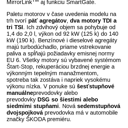
TM
MirrorLink
aj funkciu SmartGate.
Paletu motorov v čase uvedenia modelu na
trh tvorí
päť agregátov
,
dva motory TDI a
tri TSI
. Ich zdvihový objem sa pohybuje od
1,4 do 2,0 l, výkon od 92 kW (125 k) do 140
kW (190 k). Benzínové i dieselové agregáty
majú turbodúchadlo, priame vstrekovanie
paliva a spĺňajú požiadavky emisnej normy
EU 6. Všetky motory sú vybavené systémom
Štart-Stop, rekuperáciou brzdnej energie a
výkonným tepelným manažmentom,
spotreba tak zostáva i napriek vysokému
výkonu nízka. V ponuke sú
šesťstupňové
manuálne
prevodovky alebo
prevodovky
DSG so šiestimi alebo
siedmimi stupňami
. Nová
sedemstupňová
dvojspojková
prevodovka má v automobile
značky ŠKODA premiéru.