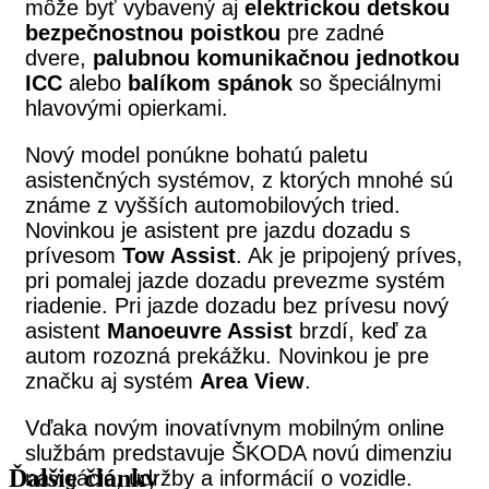
môže byť vybavený aj
elektrickou detskou
bezpečnostnou poistkou
pre zadné
dvere,
palubnou komunikačnou jednotkou
ICC
alebo
balíkom spánok
so špeciálnymi
hlavovými opierkami.
Nový model ponúkne bohatú paletu
asistenčných systémov, z ktorých mnohé sú
známe z vyšších automobilových tried.
Novinkou je asistent pre jazdu dozadu s
prívesom
Tow Assist
. Ak je pripojený príves,
pri pomalej jazde dozadu prevezme systém
riadenie. Pri jazde dozadu bez prívesu nový
asistent
Manoeuvre Assist
brzdí, keď za
autom rozozná prekážku. Novinkou je pre
značku aj systém
Area View
.
Vďaka novým inovatívnym mobilným online
službám predstavuje ŠKODA novú dimenziu
Ďalšie články
navigácie, údržby a informácií o vozidle.