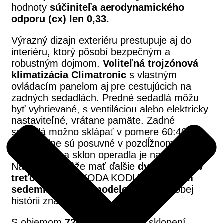
hodnoty
súčiniteľa aerodynamického
odporu (cx) len 0,33.
Výrazný dizajn exteriéru prestupuje aj do
interiéru, ktorý pôsobí bezpečným a
robustným dojmom.
Voliteľná trojzónová
klimatizácia Climatronic
s vlastným
ovládacím panelom aj pre cestujúcich na
zadných sedadlách. Predné sedadlá môžu
byť vyhrievané, s ventiláciou alebo elektricky
nastaviteľné, vrátane pamäte. Zadné
sedadlá možno sklápať v pomere 60:40,
štandardne sú posuvné v pozdĺžnom smere
až o 18 cm a sklon operadla je nastaviteľný.
Na želanie môže mať ďalšie
dve sedadlá v
treťom rade
. ŠKODA KODIAQ je
prvým
sedemmiestnym modelom
v novodobej
histórii značky.
S objemom
720 až 2 065 l
(pri sklopení