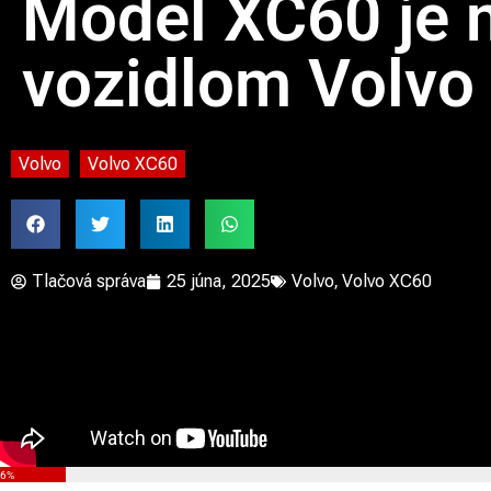
Model XC60 je 
vozidlom Volvo 
Volvo
Volvo XC60
Tlačová správa
25 júna, 2025
Volvo
,
Volvo XC60
6%