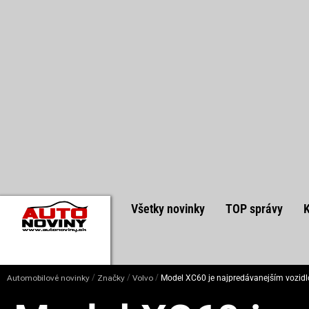
Všetky novinky
TOP správy
/
/
/
Automobilové novinky
Značky
Volvo
Model XC60 je najpredávanejším vozidl