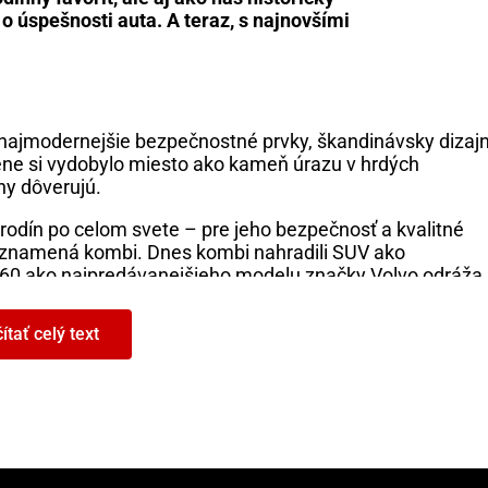
o úspešnosti auta. A teraz, s najnovšími
 najmodernejšie bezpečnostné prvky, škandinávsky dizaj
ne si vydobylo miesto ako kameň úrazu v hrdých
ny dôverujú.
rodín po celom svete – pre jeho bezpečnosť a kvalitné
o znamená kombi. Dnes kombi nahradili SUV ako
C60 ako najpredávanejšieho modelu značky Volvo odráža
ítať celý text
jú XC60 pre svoje vlastné rodiny. A tak ako 240 formovalo
vú generáciu.
ilo nové štandardy bezpečnosti, ktoré boli relevantné
okročilú karosériu s deformačnými zónami vpredu a vzadu