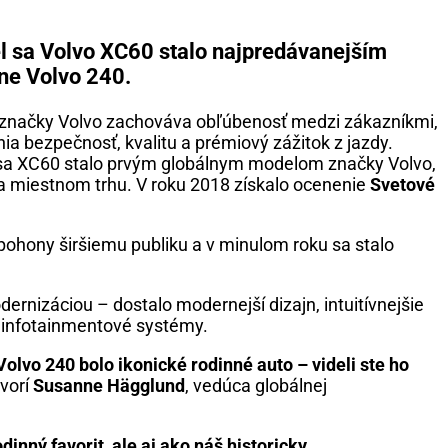
el sa Volvo XC60 stalo najpredávanejším
ne Volvo 240.
V značky Volvo zachováva obľúbenosť medzi zákazníkmi,
nia bezpečnosť, kvalitu a prémiový zážitok z jazdy.
r sa XC60 stalo prvým globálnym modelom značky Volvo,
 na miestnom trhu. V roku 2018 získalo ocenenie
Svetové
pohony širšiemu publiku a v minulom roku sa stalo
nizáciou – dostalo modernejší dizajn, intuitívnejšie
e infotainmentové systémy.
olvo 240 bolo ikonické rodinné auto – videli ste ho
vorí
Susanne Hägglund
, vedúca globálnej
inný favorit, ale aj ako náš historicky