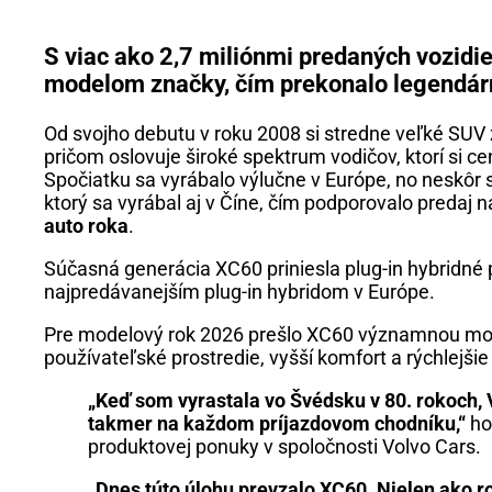
S viac ako 2,7 miliónmi predaných vozidi
modelom značky, čím prekonalo legendár
Od svojho debutu v roku 2008 si stredne veľké SU
pričom oslovuje široké spektrum vodičov, ktorí si ce
Spočiatku sa vyrábalo výlučne v Európe, no neskô
ktorý sa vyrábal aj v Číne, čím podporovalo predaj
auto roka
.
Súčasná generácia XC60 priniesla plug-in hybridné 
najpredávanejším plug-in hybridom v Európe.
Pre modelový rok 2026 prešlo XC60 významnou moder
používateľské prostredie, vyšší komfort a rýchlejši
„Keď som vyrastala vo Švédsku v 80. rokoch, V
takmer na každom príjazdovom chodníku,“
ho
produktovej ponuky v spoločnosti Volvo Cars.
„Dnes túto úlohu prevzalo XC60. Nielen ako rod