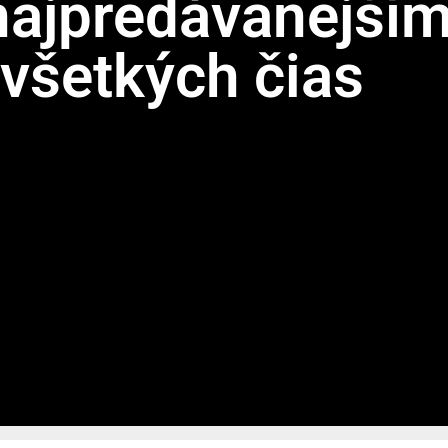
najpredávanejší
všetkých čias