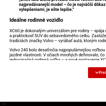
najpredávanejší model – čo je najväčší dôkaz 
vylepšeniami, je ešte lepšie.“
Ideálne rodinné vozidlo
XC60 je dokonalým univerzálom pre rodiny – spája
a praktickosť SUV do sebavedomého celku. Zaslúže
tradíciách značky Volvo – vyrábať autá, ktorým rodi
Volvo 240 bolo desaťročia najpopulárnejšou voľbou 
jazdné vlastnosti. V očiach mnohých definovalo, č
jednoznačná rodinná voľba – a nové postavenie X
tento posun v preferenciách zákazníkov.
Preč
Mnohí, ktorí vyrastali s Volvom 240, si teraz vybera
ich detstvo, dnešné XC60 vytvára spomienky pre no
Dve autá, jedno dedičstvo bezpečnosti
Keď bolo v roku 1974 predstavené Volvo 240, stanov
ešte celé desaťročia. V čase svojho vzniku malo p