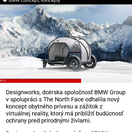
BMW Concept
,
Koncepty
61%
Designworks, dcérska spoločnosť BMW Group
v spolupráci s The North Face odhalila nový
koncept obytného prívesu a zážitok z
virtuálnej reality, ktorý má priblížiť budúcnosť
ochrany pred prírodnými živlami.