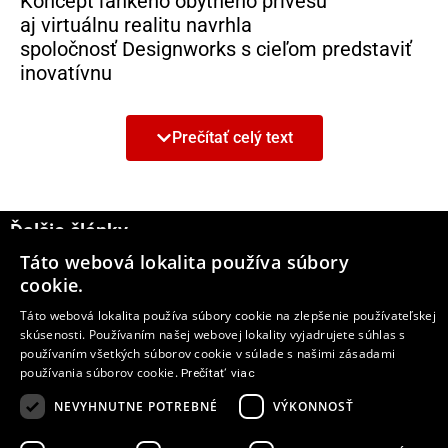
Koncept ľahkého obytného prívesu
aj virtuálnu realitu navrhla
spoločnosť Designworks s cieľom predstaviť
inovatívnu
tkaninu nazývanú FUTURELIGHT™ od
spoločnosti The North Face, ktorá na
Prečítať celý text
vytvorenie najvyspelejšieho priedušného
a nepremokavého materiálu na svete využíva
technológiu Nanospinning.
Ďalšie články
„Na vytvorenie tohto materiálu sa nám
podarilo prepojiť skutočný a digitálny svet,
Táto webová lokalita používa súbory
6
cookie.
pričom sme sa zároveň pokúsili jasne
predstaviť komplexnú víziu značky
Táto webová lokalita používa súbory cookie na zlepšenie používateľskej
a poskytnúť ľuďom reálny zážitok“,
skúsenosti. Používaním našej webovej lokality vyjadrujete súhlas s
používaním všetkých súborov cookie v súlade s našimi zásadami
povedala Laura Robin, riaditeľka
používania súborov cookie.
Prečítať viac
štúdia Designworks v Los Angeles.
„Premýšľanie o extrémnom výkone v nových
NEVYHNUTNE POTREBNÉ
VÝKONNOSŤ
a neočakávaných situáciách a naše