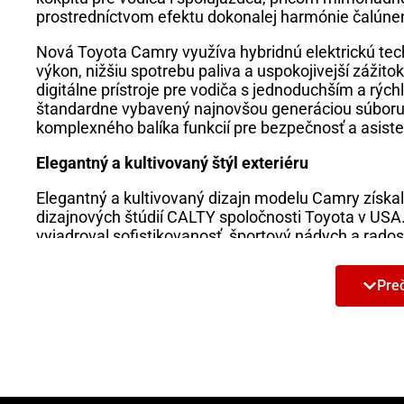
prostredníctvom efektu dokonalej harmónie čalúnen
Nová Toyota Camry využíva hybridnú elektrickú tech
výkon, nižšiu spotrebu paliva a uspokojivejší zážito
digitálne prístroje pre vodiča s jednoduchším a rýc
štandardne vybavený najnovšou generáciou súboru
komplexného balíka funkcií pre bezpečnosť a asist
Elegantný a kultivovaný štýl exteriéru
Elegantný a kultivovaný dizajn modelu Camry získa
dizajnových štúdií CALTY spoločnosti Toyota v USA. 
vyjadroval sofistikovanosť, športový nádych a radosť
Najvýraznejšiu zmenu badať v prednej časti, ktorá
Preč
dizajnovým jazykom značky Toyota. Vozidlu prepožiči
zalomené nové svetlomety.
Predĺžený previs a nižšia línia strechy v zadnej čas
boku vozidla sa zbiehajú pri zadnom logu značky.
svetiel a evokuje dynamický tvar prednej časti, kto
priestoru.