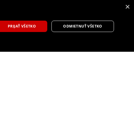
×
9
PRIJAŤ VŠETKO
ODMIETNUŤ VŠETKO
Toyota GR86 s čiastočnou modernizáciou
prináša vylepšený dizajn a ovládanie
Tlačová správa
6 augusta, 2026
športové auto facelift
,
Toyota
,
Toyota GR86