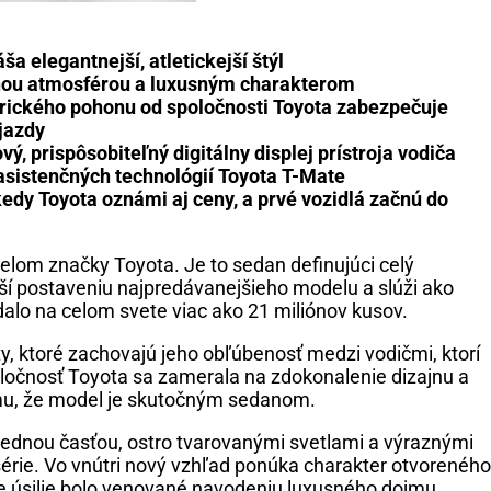
a elegantnejší, atletickejší štýl
rnou atmosférou a luxusným charakterom
trického pohonu od spoločnosti Toyota zabezpečuje
 jazdy
, prispôsobiteľný digitálny displej prístroja vodiča
 asistenčných technológií Toyota T-Mate
kedy Toyota oznámi aj ceny, a prvé vozidlá začnú do
lom značky Toyota. Je to sedan definujúci celý
ší postaveniu najpredávanejšieho modelu a slúži ako
dalo na celom svete viac ako 21 miliónov kusov.
, ktoré zachovajú jeho obľúbenosť medzi vodičmi, ktorí
oločnosť Toyota sa zamerala na zdokonalenie dizajnu a
ojmu, že model je skutočným sedanom.
ednou časťou, ostro tvarovanými svetlami a výraznými
osérie. Vo vnútri nový vzhľad ponúka charakter otvoreného
ne úsilie bolo venované navodeniu luxusného dojmu