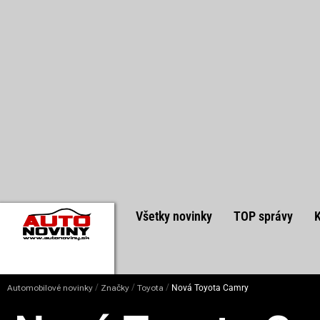
Všetky novinky
TOP správy
/
/
/
Automobilové novinky
Značky
Toyota
Nová Toyota Camry