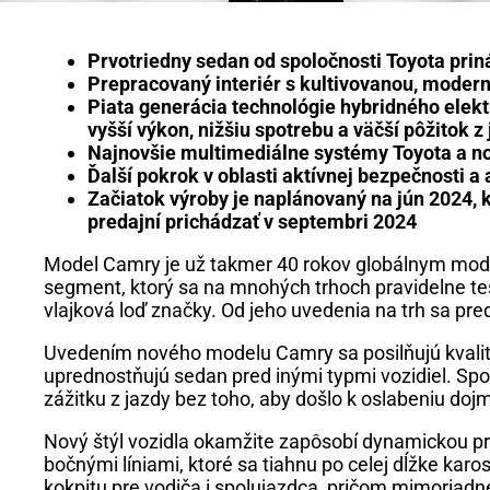
Prvotriedny sedan od spoločnosti Toyota prináš
Prepracovaný interiér s kultivovanou, mode
Piata generácia technológie hybridného elek
vyšší výkon, nižšiu spotrebu a väčší pôžitok z
Najnovšie multimediálne systémy Toyota a nový
Ďalší pokrok v oblasti aktívnej bezpečnosti a
Začiatok výroby je naplánovaný na jún 2024, 
predajní prichádzať v septembri 2024
Model Camry je už takmer 40 rokov globálnym mode
segment, ktorý sa na mnohých trhoch pravidelne te
vlajková loď značky. Od jeho uvedenia na trh sa pre
Uvedením nového modelu Camry sa posilňujú kvality
uprednostňujú sedan pred inými typmi vozidiel. Sp
zážitku z jazdy bez toho, aby došlo k oslabeniu d
Nový štýl vozidla okamžite zapôsobí dynamickou pr
bočnými líniami, ktoré sa tiahnu po celej dĺžke kar
kokpitu pre vodiča i spolujazdca, pričom mimoriad