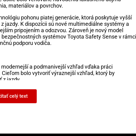
ia, materiálov a povrchov.
nológiu pohonu piatej generácie, ktorá poskytuje vyšší
k z jazdy. K dispozícii sú nové multimediálne systémy a
hlejším pripojením a odozvou. Zároveň je nový model
 bezpečnostných systémov Toyota Safety Sense v rámc
enčnú podporu vodiča.
l modernejší a podmanivejší vzhľad vďaka práci
Cieľom bolo vytvoriť výraznejší vzhľad, ktorý by
 z jazdy.
 sa vyznačuje dynamickejšou siluetou v súlade s novým
ítať celý text
ava nízky skosený tvar, ktorý zvýrazňujú štíhle, ostro
ti navodzujú dojem dynamiky, zatiaľ čo mohutné línie po
 Zadná časť vozidla zaujme novým dizajnom združených
rý sa odráža v štýle obloženia a dizajne veka batožinovéh