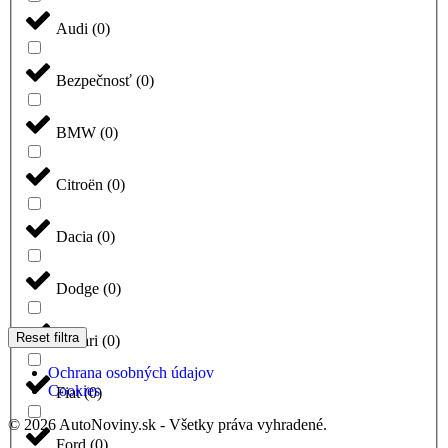
Audi
(
0
)
Bezpečnosť
(
0
)
BMW
(
0
)
Citroën
(
0
)
Dacia
(
0
)
Dodge
(
0
)
Reset filtra
Ferrari
(
0
)
Ochrana osobných údajov
Cookies
Fiat
(
0
)
© 2026 AutoNoviny.sk - Všetky práva vyhradené.
Ford
(
0
)