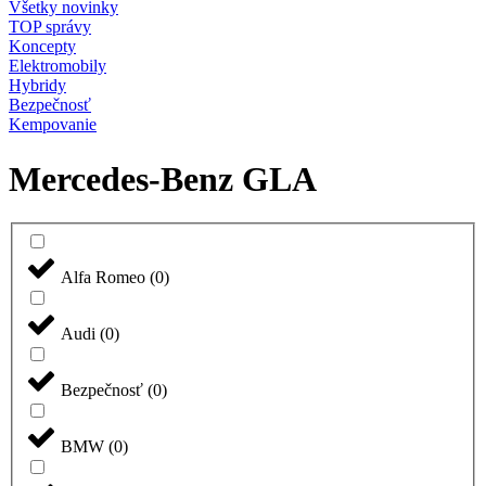
Všetky novinky
TOP správy
Koncepty
Elektromobily
Hybridy
Bezpečnosť
Kempovanie
Mercedes-Benz GLA
Alfa Romeo
(
0
)
Audi
(
0
)
Bezpečnosť
(
0
)
BMW
(
0
)