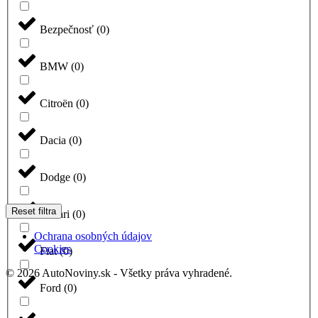
Bezpečnosť
(
0
)
BMW
(
0
)
Citroën
(
0
)
Dacia
(
0
)
Dodge
(
0
)
Reset filtra
Ferrari
(
0
)
Ochrana osobných údajov
Cookies
Fiat
(
0
)
© 2026 AutoNoviny.sk - Všetky práva vyhradené.
Ford
(
0
)