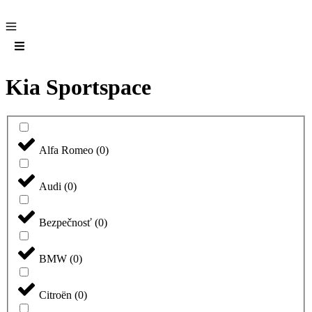
Kia Sportspace
Alfa Romeo
(
0
)
Audi
(
0
)
Bezpečnosť
(
0
)
BMW
(
0
)
Citroën
(
0
)