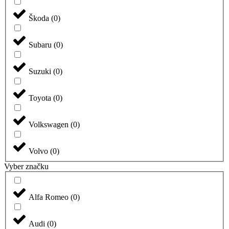
Škoda
(
0
)
Subaru
(
0
)
Suzuki
(
0
)
Toyota
(
0
)
Volkswagen
(
0
)
Volvo
(
0
)
Vyber značku
Alfa Romeo
(
0
)
Audi
(
0
)