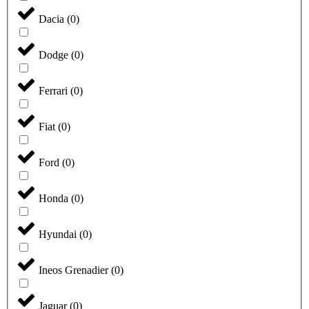
Dacia
(
0
)
Dodge
(
0
)
Ferrari
(
0
)
Fiat
(
0
)
Ford
(
0
)
Honda
(
0
)
Hyundai
(
0
)
Ineos Grenadier
(
0
)
Jaguar
(
0
)