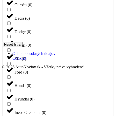
Citroën
(
0
)
Dacia
(
0
)
Dodge
(
0
)
Reset filtra
Ferrari
(
0
)
Ochrana osobných údajov
Cookies
Fiat
(
0
)
© 2026 AutoNoviny.sk - Všetky práva vyhradené.
Ford
(
0
)
Honda
(
0
)
Hyundai
(
0
)
Ineos Grenadier
(
0
)