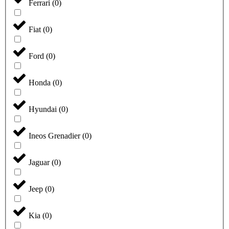
Ferrari
(
0
)
Fiat
(
0
)
Ford
(
0
)
Honda
(
0
)
Hyundai
(
0
)
Ineos Grenadier
(
0
)
Jaguar
(
0
)
Jeep
(
0
)
Kia
(
0
)