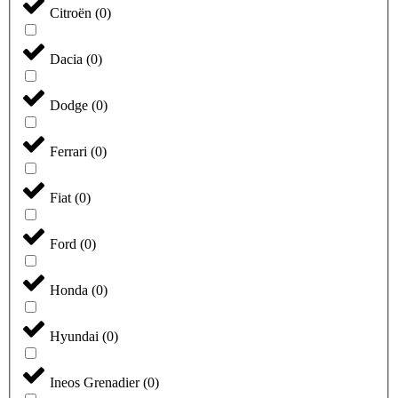
Citroën
(
0
)
Dacia
(
0
)
Dodge
(
0
)
Ferrari
(
0
)
Fiat
(
0
)
Ford
(
0
)
Honda
(
0
)
Hyundai
(
0
)
Ineos Grenadier
(
0
)