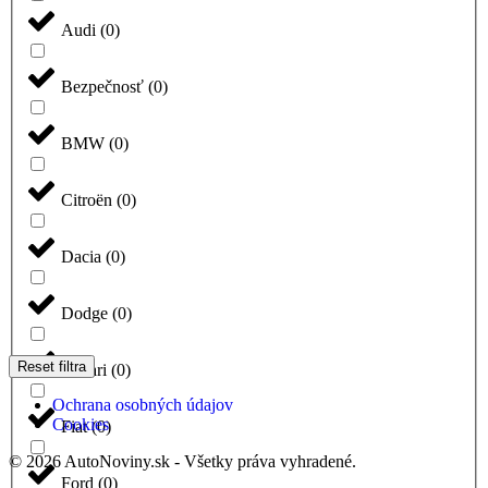
Audi
(
0
)
Bezpečnosť
(
0
)
BMW
(
0
)
Citroën
(
0
)
Dacia
(
0
)
Dodge
(
0
)
Reset filtra
Ferrari
(
0
)
Ochrana osobných údajov
Cookies
Fiat
(
0
)
© 2026 AutoNoviny.sk - Všetky práva vyhradené.
Ford
(
0
)