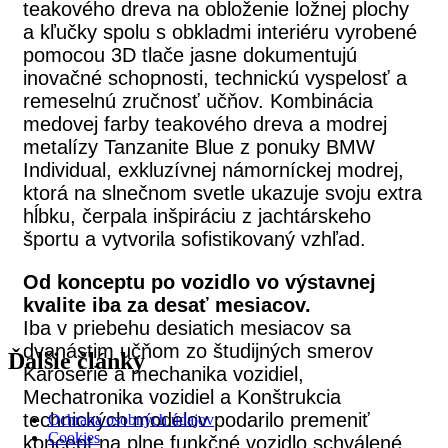
teakového dreva na obloženie ložnej plochy
a kľučky spolu s obkladmi interiéru vyrobené
pomocou 3D tlače jasne dokumentujú
inovačné schopnosti, technickú vyspelosť a
remeselnú zručnosť učňov. Kombinácia
medovej farby teakového dreva a modrej
metalízy Tanzanite Blue z ponuky BMW
Individual, exkluzívnej námorníckej modrej,
ktorá na slnečnom svetle ukazuje svoju extra
hĺbku, čerpala inšpiráciu z jachtárskeho
športu a vytvorila sofistikovaný vzhľad.
Od konceptu po vozidlo vo výstavnej
kvalite iba za desať mesiacov.
Iba v priebehu desiatich mesiacov sa
dvanástim učňom zo študijných smerov
Ďalšie články
Karosérie a mechanika vozidiel,
Mechatronika vozidiel a Konštrukcia
technických modelov podarilo premeniť
Ochrana osobných údajov
Cookies
koncept na plne funkčné vozidlo schválené