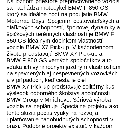
Na ložnom priestore prepracovaného vozidla
sa nachádza motocykel BMW F 850 GS,
ktorý sa ideálne hodí na podujatie BMW
Motorrad Days. Spojením cestovateľských a
diaľkových schopností, športovej dynamiky a
špičkových terénnych vlastností je BMW F
850 GS ideálnym doplnkom vlastností
vozidla BMW X7 Pick-up. V každodennom
živote predstavujú BMW X7 Pick-up a
BMW F 850 GS verných spoločníkov a to
vďaka ich výnimočným jazdným vlastnostiam
na spevnených aj nespevnených vozovkách
a v prípadoch, keď cesta je cieľ.
BMW X7 Pick-up predstavuje solitérny kus,
výsledok odborného školstva spoločnosti
BMW Group v Mníchove. Sériová výroba
vozidla sa neplánuje. Špeciálne projekty ako
tento slúžia počas výuky na rozvoj a
uplatňovanie nadobudnutých schopností v
praxi. Podobné projekty existujú v každom