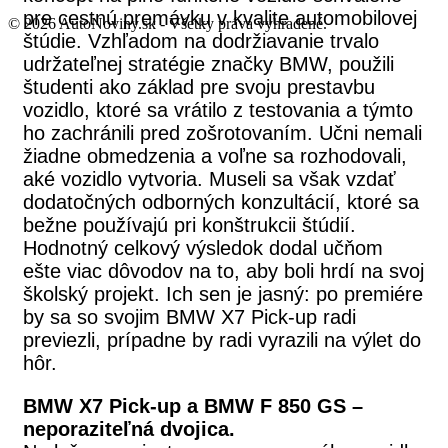
pre cestnú premávku v kvalite automobilovej
© 2026 AutoNoviny.sk - Všetky práva vyhradené.
štúdie. Vzhľadom na dodržiavanie trvalo
udržateľnej stratégie značky BMW, použili
študenti ako základ pre svoju prestavbu
vozidlo, ktoré sa vrátilo z testovania a týmto
ho zachránili pred zošrotovaním. Učni nemali
žiadne obmedzenia a voľne sa rozhodovali,
aké vozidlo vytvoria. Museli sa však vzdať
dodatočných odborných konzultácií, ktoré sa
bežne používajú pri konštrukcii štúdií.
Hodnotný celkový výsledok dodal učňom
ešte viac dôvodov na to, aby boli hrdí na svoj
školský projekt. Ich sen je jasný: po premiére
by sa so svojim BMW X7 Pick-up radi
previezli, prípadne by radi vyrazili na výlet do
hôr.
BMW X7 Pick-up a BMW F 850 GS –
neporaziteľná dvojica.