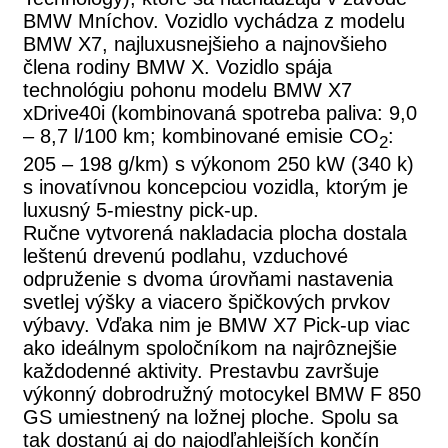
BMW Mníchov. Vozidlo vychádza z modelu
BMW X7, najluxusnejšieho a najnovšieho
člena rodiny BMW X. Vozidlo spája
technológiu pohonu modelu BMW X7
xDrive40i (kombinovaná spotreba paliva: 9,0
– 8,7 l/100 km; kombinované emisie CO
:
2
205 – 198 g/km) s výkonom 250 kW (340 k)
s inovatívnou koncepciou vozidla, ktorým je
luxusný 5-miestny pick-up.
Ručne vytvorená nakladacia plocha dostala
leštenú drevenú podlahu, vzduchové
odpruženie s dvoma úrovňami nastavenia
svetlej výšky a viacero špičkových prvkov
výbavy. Vďaka nim je BMW X7 Pick-up viac
ako ideálnym spoločníkom na najrôznejšie
každodenné aktivity. Prestavbu završuje
výkonný dobrodružný motocykel BMW F 850
GS umiestnený na ložnej ploche. Spolu sa
tak dostanú aj do najodľahlejších končín