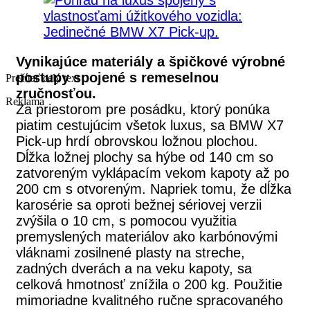
Vynikajúce materiály a špičkové výrobné
postupy spojené s remeselnou
Prečítať celý text
zručnosťou.
Reklama
Za priestorom pre posádku, ktorý ponúka
piatim cestujúcim všetok luxus, sa BMW X7
Pick-up hrdí obrovskou ložnou plochou.
Dĺžka ložnej plochy sa hýbe od 140 cm so
zatvoreným vyklápacím vekom kapoty až po
200 cm s otvoreným. Napriek tomu, že dĺžka
karosérie sa oproti bežnej sériovej verzii
zvýšila o 10 cm, s pomocou využitia
premyslených materiálov ako karbónovými
vláknami zosilnené plasty na streche,
zadných dverách a na veku kapoty, sa
celková hmotnosť znížila o 200 kg. Použitie
mimoriadne kvalitného ručne spracovaného