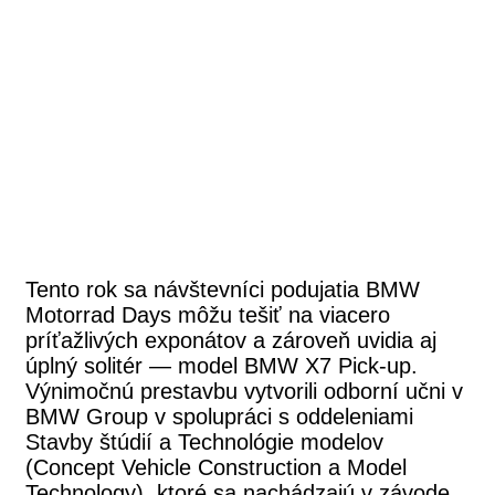
Tento rok sa návštevníci podujatia BMW
Motorrad Days môžu tešiť na viacero
príťažlivých exponátov a zároveň uvidia aj
úplný solitér — model BMW X7 Pick-up.
Výnimočnú prestavbu vytvorili odborní učni v
BMW Group v spolupráci s oddeleniami
Stavby štúdií a Technológie modelov
(Concept Vehicle Construction a Model
Technology), ktoré sa nachádzajú v závode