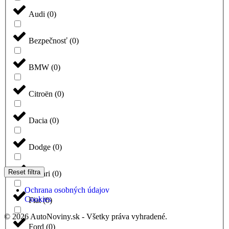
Audi
(
0
)
Bezpečnosť
(
0
)
BMW
(
0
)
Citroën
(
0
)
Dacia
(
0
)
Dodge
(
0
)
Reset filtra
Ferrari
(
0
)
Ochrana osobných údajov
Cookies
Fiat
(
0
)
© 2026 AutoNoviny.sk - Všetky práva vyhradené.
Ford
(
0
)