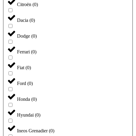
Citroën
(
0
)
Dacia
(
0
)
Dodge
(
0
)
Ferrari
(
0
)
Fiat
(
0
)
Ford
(
0
)
Honda
(
0
)
Hyundai
(
0
)
Ineos Grenadier
(
0
)