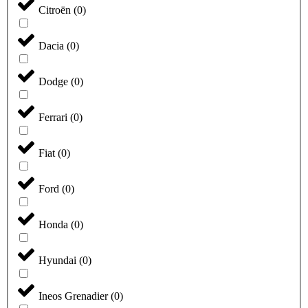
Citroën
(
0
)
Dacia
(
0
)
Dodge
(
0
)
Ferrari
(
0
)
Fiat
(
0
)
Ford
(
0
)
Honda
(
0
)
Hyundai
(
0
)
Ineos Grenadier
(
0
)