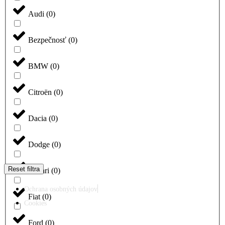
Audi
(
0
)
Bezpečnosť
(
0
)
BMW
(
0
)
Citroën
(
0
)
Dacia
(
0
)
Dodge
(
0
)
Reset filtra
Ferrari
(
0
)
Ochrana osobných údajov
Fiat
(
0
)
Cookies
Ford
(
0
)