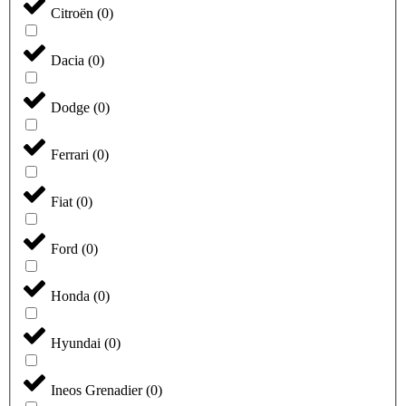
Citroën
(
0
)
Dacia
(
0
)
Dodge
(
0
)
Ferrari
(
0
)
Fiat
(
0
)
Ford
(
0
)
Honda
(
0
)
Hyundai
(
0
)
Ineos Grenadier
(
0
)