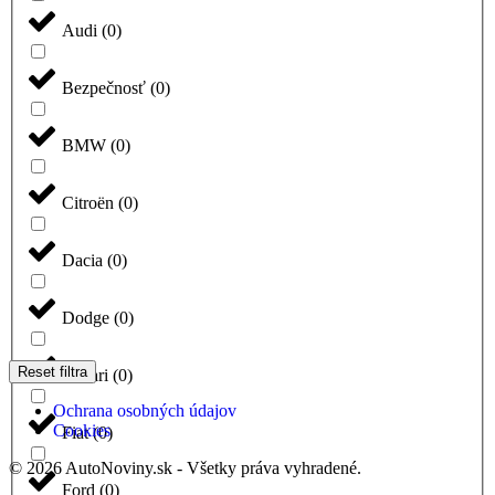
Audi
(
0
)
Bezpečnosť
(
0
)
BMW
(
0
)
Citroën
(
0
)
Dacia
(
0
)
Dodge
(
0
)
Reset filtra
Ferrari
(
0
)
Ochrana osobných údajov
Cookies
Fiat
(
0
)
© 2026 AutoNoviny.sk - Všetky práva vyhradené.
Ford
(
0
)